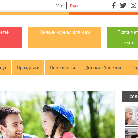
Укр
Рус
детей
Онлайн журнал для мам
Підтрима
сайт
суг
Праздники
Полезности
Детские болезни
По
Посл