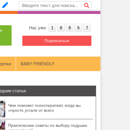
Нас уже:
1
8
8
5
7
ти
Подписаться
делки
BABY FRIENDLY
едние статьи
Чем поможет психотерапевт, когда вы
«просто устали от всего
Практические советы по выбору подушек