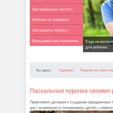
Как правильно чистить
руками
Ребенок не понимает
зубы с бр...
Как развить логику у
математику:...
Вальдорфская педагогика:
ребенка
Езда на велоси
для ребенка
филосо...
Вы здесь:
Поделки
|
Поделки из ткани и 
Пасхальные курочки своими 
Привлеките детишек к созданию праздничных п
даст возможность познакомить детей с символ