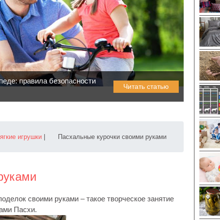
педе: правила безопасности
Читать статью
мягкие игрушки
|
Пасхальные курочки своими руками
руками
оделок своими руками – такое творческое занятие
ами Паcхи.