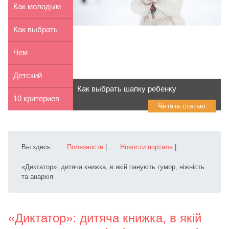
трансформер
детей
Как молодым
мамам
Как выбрать
реагировать
детский
Чем
н...
электромобиль
отличается
Детский
Как выбрать шапку ребенку
няня от
велосипед по
10 критериев
Читать статью
гувернантки
росту: как...
выбора
детской обуви
Вы здесь:
Полезности
|
Новости портала
|
«Диктатор»: дитяча книжка, в якій панують гумор, ніжність
та анархія
«Диктатор»: дитяча книжка, в якій