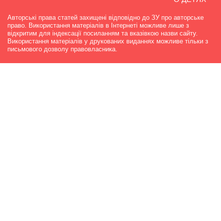
Авторські права статей захищені відповідно до ЗУ про авторське
право. Використання матеріалів в Інтернеті можливе лише з
відкритим для індексації посиланням та вказівкою назви сайту.
Використання матеріалів у друкованих виданнях можливе тільки з
письмового дозволу правовласника.