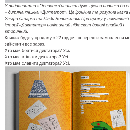
У видавництва «Основи» з'явилася
дуже цікава новинка до 
– дитяча книжка «Диктатор». Це іронічна та розумна казка 
Ульфа Старка та Лінди Бондестам. При цьому у повчальній
історії
«Диктатор» політичний підтекст доволі слабкий і
вторинний.
Книжка буде у продажу з 22 грудня, попереднє замовлення м
здійснити все зараз.
Хто має боятися диктатора? Усі.
Хто має втішати диктатора? Усі.
Хто має славити диктатора? Усі.