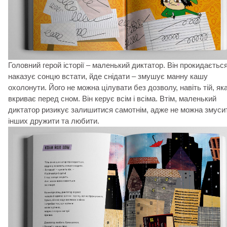
Головний герой історії – маленький диктатор. Він прокидається
наказує сонцю встати, йде снідати – змушує манну кашу
охолонути. Його не можна цілувати без дозволу, навіть тій, як
вкриває перед сном. Він керує всім і всіма. Втім, маленький
диктатор ризикує залишитися самотнім, адже не можна змуси
інших дружити та любити.