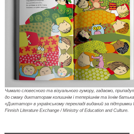
Чимало словесного та візуального гумору, гадаємо, припаду
до смаку диктаторам колишнім і теперішнім та їхнім батька
«Диктатор» в українському перекладі виданий за пiдтримки F
Finnish Literature Exchange / Ministry of Education and Culture.