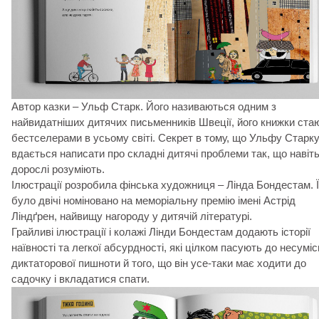
Автор казки – Ульф Старк. Його називаються одним з
найвидатніших дитячих письменників Швеції, його книжки ста
бестселерами в усьому світі. Секрет в тому, що Ульфу Старк
вдається написати про складні дитячі проблеми так, що навіт
дорослі розуміють.
Ілюстрації розробила фінська художниця – Лінда Бондестам. Ї
було двічі номіновано на меморіальну премію імені Астрід
Ліндґрен, найвищу нагороду у дитячій літературі.
Грайливі ілюстрації і колажі Лінди Бондестам додають історії
наївності та легкої абсурдності, які цілком пасують до несуміс
диктаторової пишноти й того, що він усе-таки має ходити до
садочку і вкладатися спати.