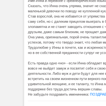
Имя Инна в переводе с древнегреческого язы
Сказать, что Инна очень упряма, значит не ск
маленькой девочки по поводу не купленной кук
Став взрослой, она не избавится от упрямства
саму себя, но с далеким прицелом выиграть в
злопамятна и не станет заводить отношения с
друзьям, даже самым близким, не прощает даж
Она умна, оригинальная, порой очень талантл
успехов, потому что твердо знает, что любая 
Трудолюбие у Инны в почете, как и искренност
но в ее собственной преданности супруг не усо
Есть правда одно «но» - если Инна обладает в
вовсе не выйдет замуж и посвятит себя и свою
деятельности. Либо муж и дети будут для нее 
встретить на своем жизненном пути верного пок
удивительной женщине, и ее таланту, то Инна м
поддержке без труда достичь вершин славы.
Не забудьте поздравить именинника:
ПОЗДРА