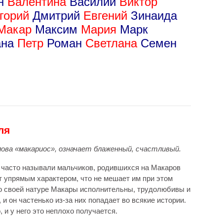
он
Валентина
Василий
Виктор
игорий
Дмитрий
Евгений
Зинаида
Макар
Максим
Мария
Марк
ана
Петр
Роман
Светлана
Семен
ля
лова «макариос», означает блаженный, счастливый.
ь часто называли мальчиков, родившихся на Макаров
т упрямым характером, что не мешает им при этом
о своей натуре Макары исполнительны, трудолюбивы и
и он частенько из-за них попадает во всякие истории.
 и у него это неплохо получается.