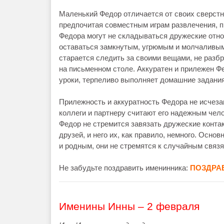
Маленький Федор отличается от своих сверстник
предпочитая совместным играм развлечения, п
Федора могут не складываться дружеские отно
оставаться замкнутым, угрюмым и молчаливым.
старается следить за своими вещами, не разбр
на письменном столе. Аккуратен и прилежен Фе
уроки, терпеливо выполняет домашние задания,
Прилежность и аккуратность Федора не исчезаю
коллеги и партнеру считают его надежным чело
Федор не стремится завязать дружеские контак
друзей, и него их, как правило, немного. Осн
и родным, они не стремятся к случайным связ
Не забудьте поздравить именинника:
ПОЗДРА
Именины Инны – 2 февраля