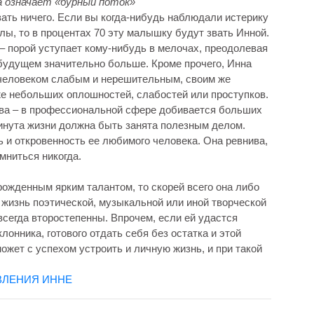
ка означает «бурный поток»
азать ничего. Если вы когда-нибудь наблюдали истерику
лы, то в процентах 70 эту малышку будут звать Инной.
 – порой уступает кому-нибудь в мелочах, преодолевая
 будущем значительно больше. Кроме прочего, Инна
 человеком слабым и нерешительным, своим же
е небольших оплошностей, слабостей или проступков.
ива – в профессиональной сфере добивается больших
минута жизни должна быть занята полезным делом.
ь и откровенность ее любимого человека. Она ревнива,
мниться никогда.
рожденным ярким талантом, то скорей всего она либо
 жизнь поэтической, музыкальной или иной творческой
всегда второстепенны. Впрочем, если ей удастся
лонника, готового отдать себя без остатка и этой
ожет с успехом устроить и личную жизнь, и при такой
ВЛЕНИЯ ИННЕ