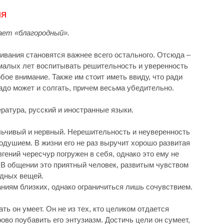
ля
чает «благородный».
ивания становятся важнее всего остального. Отсюда –
 малых лет воспитывать решительность и уверенность
бое внимание. Также им стоит иметь ввиду, что ради
адо может и солгать, причем весьма убедительно.
ература, русский и иностранные языки.
льчивый и нервный. Нерешительность и неуверенность
одушием. В жизни его не раз выручит хорошо развитая
гений чересчур погружен в себя, однако это ему не
. В общении это приятный человек, развитым чувством
идных вещей.
ниям близких, однако ограничиться лишь сочувствием.
ть он умеет. Он не из тех, кто целиком отдается
ово поубавить его энтузиазм. Достичь цели он сумеет,