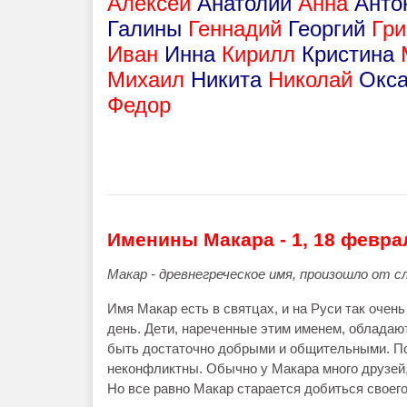
Алексей
Анатолий
Анна
Ант
Галины
Геннадий
Георгий
Гр
Иван
Инна
Кирилл
Кристина
Михаил
Никита
Николай
Окс
Федор
Именины Макара - 1, 18 февра
Макар - древнегреческое имя, произошло от с
Имя Макар есть в святцах, и на Руси так очен
день. Дети, нареченные этим именем, обладаю
быть достаточно добрыми и общительными. П
неконфликтны. Обычно у Макара много друзей, 
Но все равно Макар старается добиться своего,