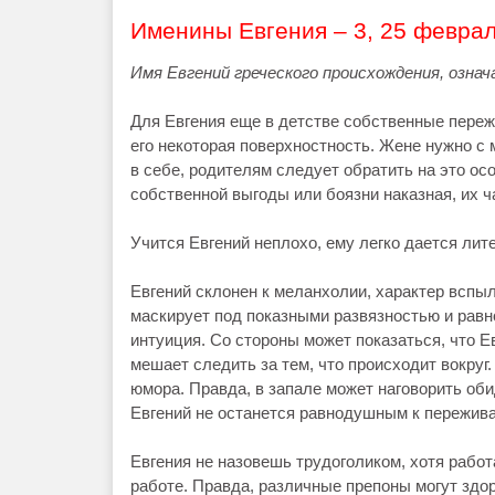
Именины Евгения – 3, 25 февра
Имя Евгений греческого происхождения, озна
Для Евгения еще в детстве собственные переж
его некоторая поверхностность. Жене нужно с
в себе, родителям следует обратить на это осо
собственной выгоды или боязни наказная, их ч
Учится Евгений неплохо, ему легко дается лит
Евгений склонен к меланхолии, характер вспы
маскирует под показными развязностью и равн
интуиция. Со стороны может показаться, что Ев
мешает следить за тем, что происходит вокруг
юмора. Правда, в запале может наговорить об
Евгений не останется равнодушным к пережива
Евгения не назовешь трудоголиком, хотя работа
работе. Правда, различные препоны могут здор