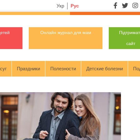
Укр
Рус
детей
Онлайн журнал для мам
Підтрима
сайт
суг
Праздники
Полезности
Детские болезни
По