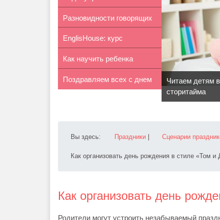
Разновидности говорящих
игрушки. Как п...
EnglisHouse: курс
азбук
Как научить ребенка
английского д...
Поздравляем всех с днем
завязывать ...
Читаем детям в
сторитайма
Святого...
Вы здесь:
Праздники
|
Сценарии праздник
Как организовать день рождения в стиле «Том и
Как организовать день рожде
Родители могут устроить незабываемый праздн