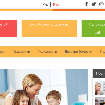
Укр
Рус
детей
Онлайн журнал для мам
Підтрима
сайт
суг
Праздники
Полезности
Детские болезни
По
Посл