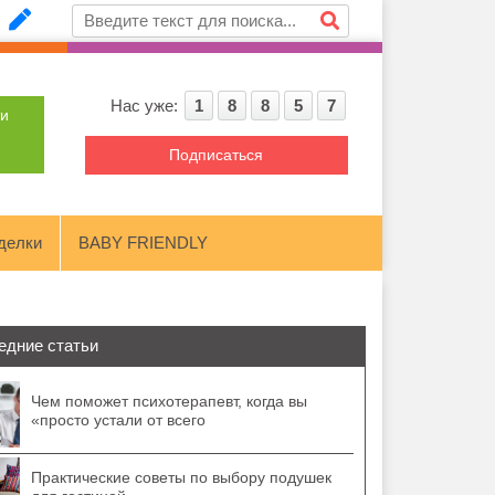
Нас уже:
1
8
8
5
7
ти
Подписаться
делки
BABY FRIENDLY
едние статьи
Чем поможет психотерапевт, когда вы
«просто устали от всего
Практические советы по выбору подушек