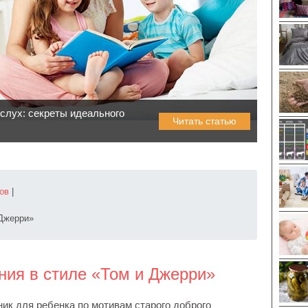
слух: секреты идеального
Читать статью
ов
|
 Джерри»
ния в стиле «Том и Джерри»
ик для ребенка по мотивам старого доброго