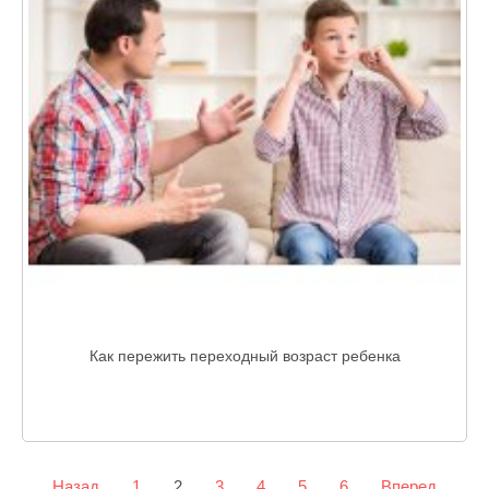
Как пережить переходный возраст ребенка
Назад
1
2
3
4
5
6
Вперед