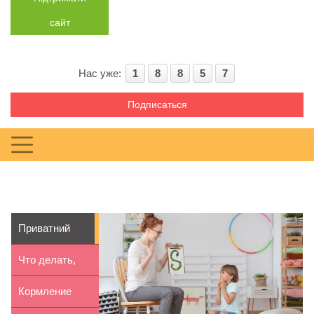
сайт
Нас уже:
1
8
8
5
7
Подписаться
Приватний
дитячий садок:
Что делать,
вагомі...
если ребенок
Кормление