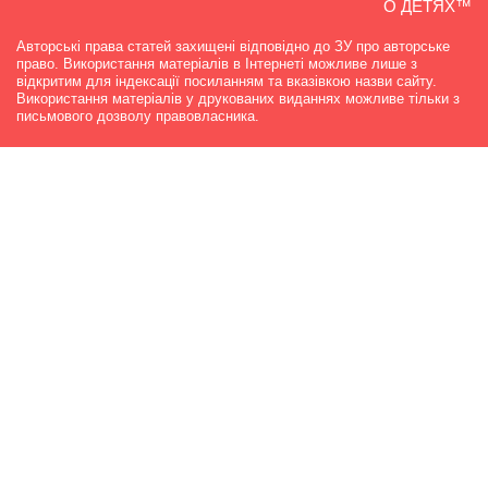
О ДЕТЯХ™
Авторські права статей захищені відповідно до ЗУ про авторське
право. Використання матеріалів в Інтернеті можливе лише з
відкритим для індексації посиланням та вказівкою назви сайту.
Використання матеріалів у друкованих виданнях можливе тільки з
письмового дозволу правовласника.