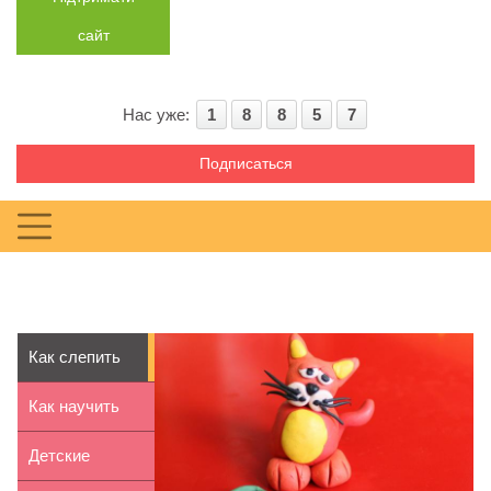
сайт
Нас уже:
1
8
8
5
7
Подписаться
Как слепить
кота из
Как научить
пластилина
ребенка езды
Детские