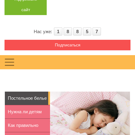
сайт
Нас уже:
1
8
8
5
7
Подписаться
Постельное белье
для детей: как...
Нужна ли детям
вера в Деда
Как правильно