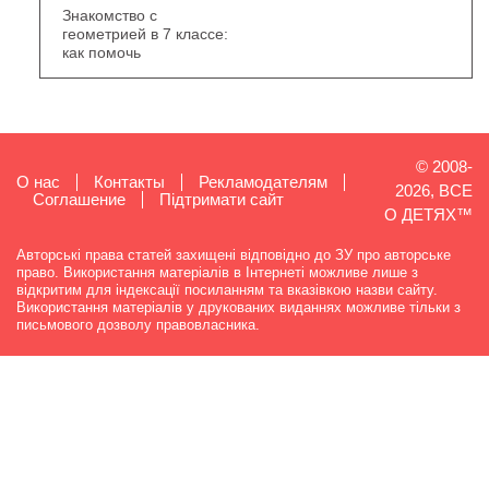
Знакомство с
геометрией в 7 классе:
как помочь
© 2008-
О нас
Контакты
Рекламодателям
2026, ВСЕ
Cоглашение
Підтримати сайт
О ДЕТЯХ™
Авторські права статей захищені відповідно до ЗУ про авторське
право. Використання матеріалів в Інтернеті можливе лише з
відкритим для індексації посиланням та вказівкою назви сайту.
Використання матеріалів у друкованих виданнях можливе тільки з
письмового дозволу правовласника.