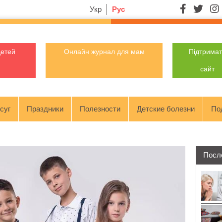
Укр
Рус
детей
Онлайн журнал для мам
Підтрима
сайт
суг
Праздники
Полезности
Детские болезни
По
Посл