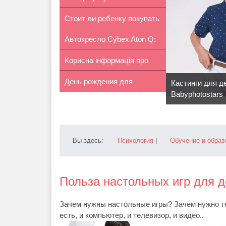
Стоит ли ребенку покупать
коляски Peg-P...
Автокресло Cybex Aton Q:
планшет
Корисна інформація про
особен...
День рождения для
розлучен...
Кастинги для д
Babyphotostars
девочки в сти...
Вы здесь:
Психология
|
Обучение и образ
Польза настольных игр для д
Зачем нужны настольные игры? Зачем нужно тер
есть, и компьютер, и телевизор, и видео..