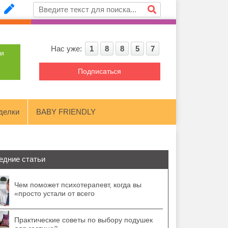
Нас уже:
1
8
8
5
7
ти
Подписаться
делки
BABY FRIENDLY
едние статьи
Чем поможет психотерапевт, когда вы
«просто устали от всего
Практические советы по выбору подушек