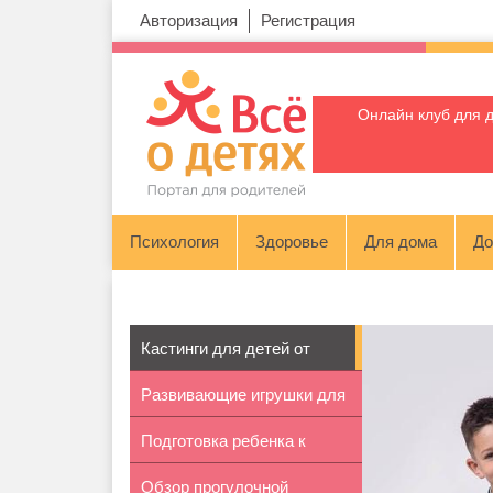
Авторизация
Регистрация
Онлайн клуб для 
Психология
Здоровье
Для дома
До
Кастинги для детей от
Развивающие игрушки для
продюсерс...
Подготовка ребенка к
детей н...
Обзор прогулочной
школе