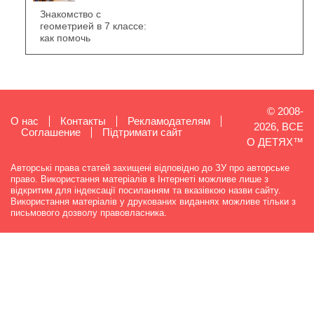
Знакомство с
геометрией в 7 классе:
как помочь
© 2008-
О нас
Контакты
Рекламодателям
2026, ВСЕ
Cоглашение
Підтримати сайт
О ДЕТЯХ™
Авторські права статей захищені відповідно до ЗУ про авторське
право. Використання матеріалів в Інтернеті можливе лише з
відкритим для індексації посиланням та вказівкою назви сайту.
Використання матеріалів у друкованих виданнях можливе тільки з
письмового дозволу правовласника.