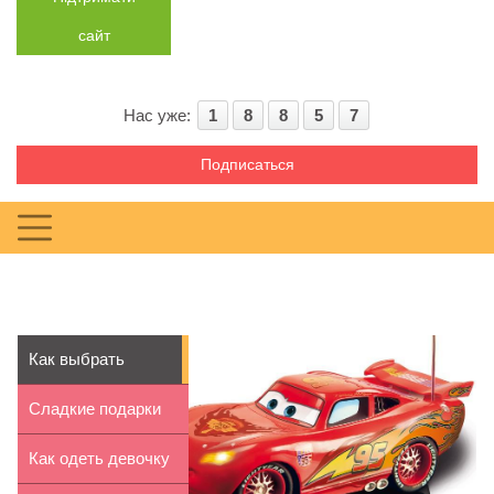
сайт
Нас уже:
1
8
8
5
7
Подписаться
Как выбрать
радиоуправляемую
Сладкие подарки
ма...
детям на Новый
Как одеть девочку