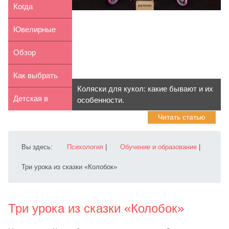
родителей №
поздравления
Когда
1
с рожден...
посещать
Ювелирные
детского
украшения
Обзор
гинеколога
для детей: ...
коляски-
Как выбрать
Коляски для кукол: какие бывают и их
трансформер
частную
Детская в
особенности.
Читать статью
Adame...
школу для р...
восточном
стиле для д...
Вы здесь:
Психология
|
Обучение и образование
|
Три урока из сказки «Колобок»
Три урока из сказки «Колобок»