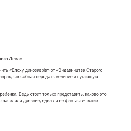
рого Лева»
нить «Епоху динозаврів» от «Видавництва Старого
заврах, способная передать величие и пугающую
ребенка. Ведь стоит только представить, каково это
лю населяли древние, едва ли не фантастические