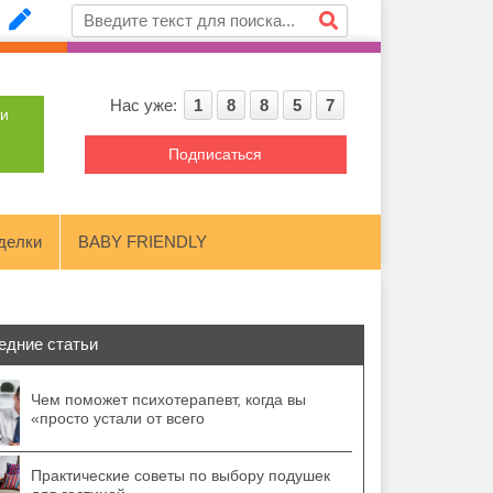
Нас уже:
1
8
8
5
7
ти
Подписаться
делки
BABY FRIENDLY
едние статьи
Чем поможет психотерапевт, когда вы
«просто устали от всего
Практические советы по выбору подушек