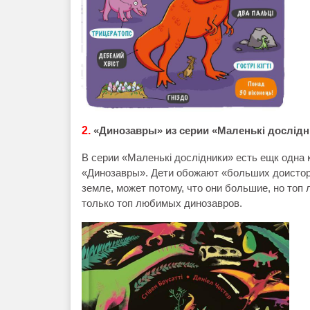
2.
«Динозавры» из серии «Маленькі дослідн
В серии «Маленькі дослідники» есть ещк одна 
«Динозавры». Дети обожают «больших доистори
земле, может потому, что они большие, но то
только топ любимых динозавров.