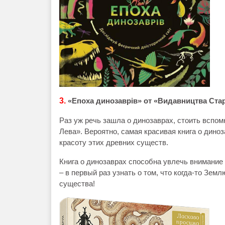
3.
«Епоха динозаврів» от «Видавництва Ста
Раз уж речь зашла о динозаврах, стоить вспом
Лева». Вероятно, самая красивая книга о дино
красоту этих древних существ.
Книга о динозаврах способна увлечь внимание 
– в первый раз узнать о том, что когда-то Зем
существа!