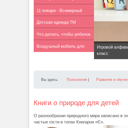
11 января - Всемирный
бермуды сво...
Детская одежда ТМ
день «Спа...
Что делать, чтобы ребенок
«Barbarris»: ...
Воздушный мобиль для
не бо...
Игровой алфави
класс
детской св...
Вы здесь:
Психология
|
Развитие и обуче
Книги о природе для детей
О разнообразии природного мира написано в э
частые гости в топах Книгарни «Є».