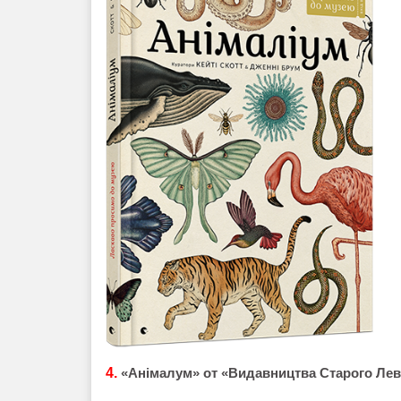
4.
«Анімалум» от
«Видавництва Старого Лев