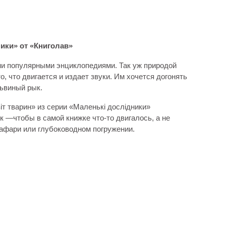
ники» от «Книголав»
ми популярными энциклопедиями. Так уж природой
о, что двигается и издает звуки. Им хочется догонять
львиный рык.
іт тварин» из серии «Маленькі дослідники»
к —чтобы в самой книжке что-то двигалось, а не
афари или глубоководном погружении.