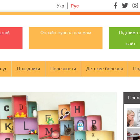
Укр
Рус
детей
Онлайн журнал для мам
Підтрима
сайт
суг
Праздники
Полезности
Детские болезни
По
Посл