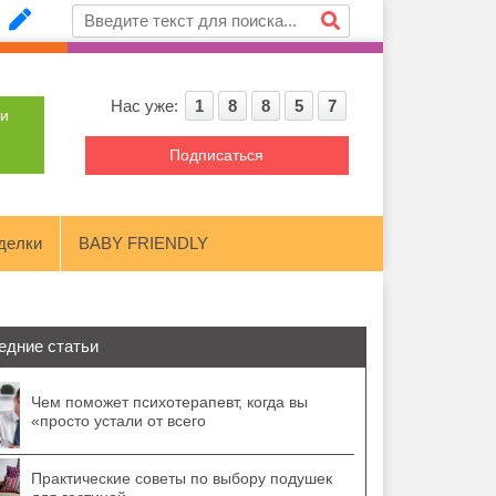
Нас уже:
1
8
8
5
7
ти
Подписаться
делки
BABY FRIENDLY
едние статьи
Чем поможет психотерапевт, когда вы
«просто устали от всего
Практические советы по выбору подушек