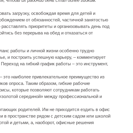
, чтобы их рабочий день стал более гибким.
вать загрузку, освобождая время для детей и
обождением от обязанностей, частичной занятостью
 расставлять приоритеты и организовывать день под
ойтись без перерыва на обед и отказаться от
ланс работы и личной жизни особенно трудно
ье, и построить успешную карьеру, – комментирует
 Переход на гибкий график работы – это инструмент,
– это наиболее привлекательное преимущество из
ков опроса. Таким образом, гибкие рабочие
фисы, которые позволяют сотрудникам работать
 «золотой серединой» между профессиональной и
отающих родителей. Им не приходится ездить в офис
чи в пространстве рядом с детским садом или школой
отой и детьми, а, наоборот, офисные решения