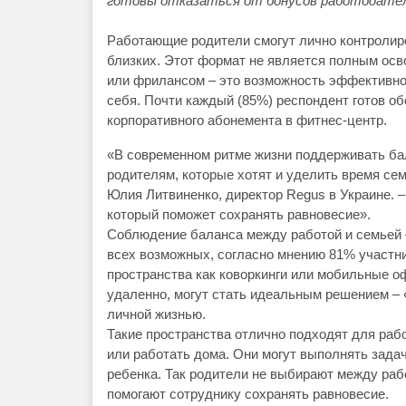
готовы отказаться от бонусов работодателя
Работающие родители смогут лично контролиро
близких. Этот формат не является полным осв
или фрилансом – это возможность эффективно
себя. Почти каждый (85%) респондент готов об
корпоративного абонемента в фитнес-центр.
«В современном ритме жизни поддерживать ба
родителям, которые хотят и уделить время сем
Юлия Литвиненко, директор Regus в Украине. –
который поможет сохранять равновесие».
Соблюдение баланса между работой и семьей 
всех возможных, согласно мнению 81% участни
пространства как коворкинги или мобильные о
удаленно, могут стать идеальным решением –
личной жизнью.
Такие пространства отлично подходят для раб
или работать дома. Они могут выполнять зада
ребенка. Так родители не выбирают между раб
помогают сотруднику сохранять равновесие.