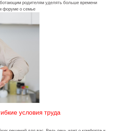
аботающим родителям уделять больше времени
м форуме о семье
гибкие условия труда
ких решений для вас. Ведь речь идет о комфорте и