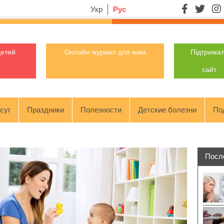
Укр
Рус
детей
Онлайн журнал для мам
Підтрима
сайт
суг
Праздники
Полезности
Детские болезни
По
Посл