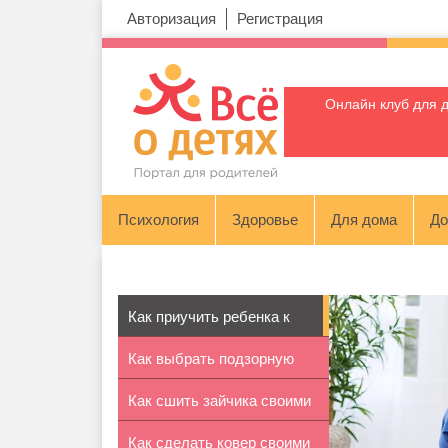
Авторизация
Регистрация
Онлайн клуб для 
Психология
Здоровье
Для дома
До
Как приучить ребенка к
Как выбрать подзорную
горшку: ...
Как сшить зайчика своими
трубу для...
Как сделать ковер своими
руками