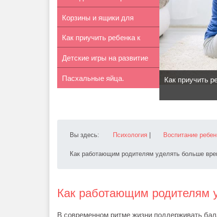
Корзины и ящики для
руками...
Как приучить ребенка к
игрушек: ос...
Детские игры на развитие
горшку –...
Пасхальные яйца.
памяти
Как приучить р
Готовимся к Па...
Вы здесь:
Психология
|
Воспитание ребен
Как работающим родителям уделять больше вре
Как работающим родителям 
В современном ритме жизни поддерживать бал