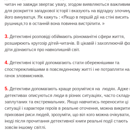
читач не завжди звертає увагу, згодом виявляються важливи
для розкриття загадкової історії і вказують на відгадку злочину
його винуватця. Як кажуть : «Якщо в першій дії на стіні висить
рушниця,то в останній вона повинна вистрілити. »
3.
Детективні розповіді обіймають різноманітні сфери життя,
розширюють кругозір дітей-читачів. В цікавій і захоплюючій фо
діти дізнаються про навколишній світ.
4.
Детективні історії допомагають стати обережнішими та
спостережливішими в повсякденному житті і не потрапляти на
гачок зловмисників.
5.
Детективи допомагають краще розумітися на людях. Адже 
детективах описуються люди в різних ситуаціях, часто склад
заплутаних та екстремальних. Якщо навчитись переносити ці
ситуації і характери героїв в реальне оточення, можна викрити
приховані риси людей, зрозуміти, що віл кого можна очікувати,
іноді після прочитання детективної книги реальні події стають
зовсім іншому світлі.