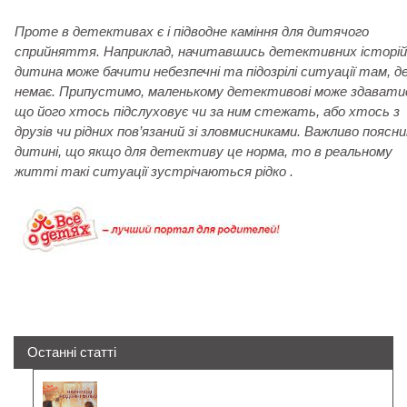
Проте в детективах є і підводне каміння для дитячого
сприйняття. Наприклад, начитавшись детективних історій
дитина може бачити небезпечні та підозрілі ситуації там, де
немає. Припустимо, маленькому детективові може здавати
що його хтось підслуховує чи за ним стежать, або хтось з
друзів чи рідних пов’язаний зі зловмисниками. Важливо поясн
дитині, що якщо для детективу це норма, то в реальному
житті такі ситуації зустрічаються рідко .
Останні статті