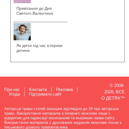
Привітання до Дня
Святого Валентина
Як діяти під час істерики
дитини
© 2008-
Про нас
Контакти
Реклама
2026, ВСЕ
Угода
Підтримати сайт
О ДЕТЯХ™
Авторські права статей захищені відповідно до ЗУ про авторське
право. Використання матеріалів в Інтернеті можливе лише з
відкритим для індексації посиланням та вказівкою назви сайту.
Використання матеріалів у друкованих виданнях можливе тільки з
письмового дозволу правовласника.