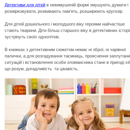
Детективи для дітей
в невимушеній формі змушують думати і
розмірковувати, розвивають пам’ять, розширюють кругозір.
Для дітей дошкільного і молодшого віку героями найчастіше
стають тварини. Діти більш старшого віку в детективних історі
зустрінуть своїх однолітків.
В книжках з детективним сюжетом немає ні зброї, ні чарівної
палички, а для розгадування таємниць, прояснення заплутан
ситуацій і встановлення особи зловмисника стане в пригоді хі
що розум, догадливість та цікавість.