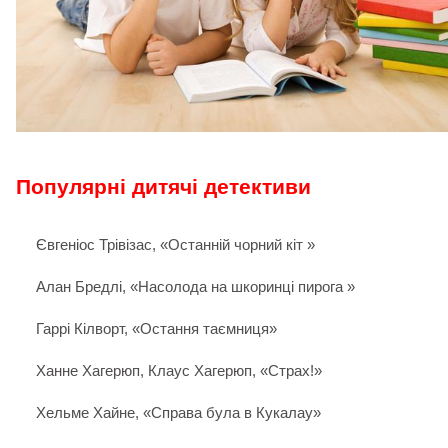
Популярні дитячі детективи
Євгеніос Трівізас, «Останній чорний кіт »
Алан Бредлі, «Насолода на шкоринці пирога »
Гаррі Кілворт, «Остання таємниця»
Ханне Хагерюп, Клаус Хагерюп, «Страх!»
Хельме Хайне, «Справа була в Кукалау»