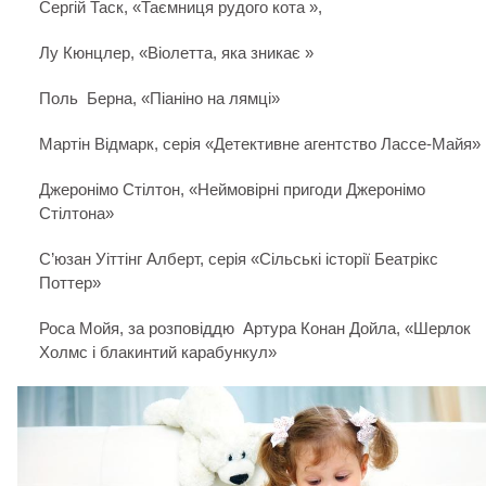
Сергій Таск, «Таємниця рудого кота »,
Лу Кюнцлер, «Віолетта, яка зникає »
Поль Берна, «Піаніно на лямці»
Мартін Відмарк, серія «Детективне агентство Лассе-Майя»
Джеронімо Стілтон, «Неймовірні пригоди Джеронімо
Стілтона»
C’юзан Уіттінг Алберт, серія «Сільські історії Беатрікс
Поттер»
Роса Мойя, за розповіддю Артура Конан Дойла, «Шерлок
Холмс і блакинтий карабункул»