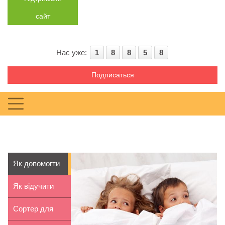
сайт
Нас уже:
1
8
8
5
8
Подписаться
Як допомогти
дитині
Як відучити
побороти ст...
дитину
Сортер для