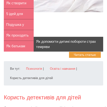
брехати
дітей своїми
Як створити
руками
новорічний
5 ідей для
настрій
організації
Подушка у
дитячого...
вигляді овечки
Як проходять
Як допомогти дитині побороти страх
своїми...
заняття в
Як батькам
темряви
Читать статью
дитячих ...
допомогти
дитині под...
Ви тут:
Психологія
|
Освіта і навчання
|
Користь детективів для дітей
Користь детективів для дітей