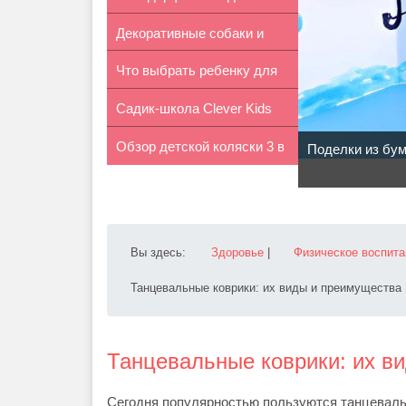
Декоративные собаки и
филосо...
Что выбрать ребенку для
дети: плю...
Садик-школа Clever Kids
школы: ...
Обзор детской коляски 3 в
на Обол...
Поделки из бум
1 Tut...
Вы здесь:
Здоровье
|
Физическое воспита
Танцевальные коврики: их виды и преимущества
Танцевальные коврики: их в
Сегодня популярностью пользуются танцеваль