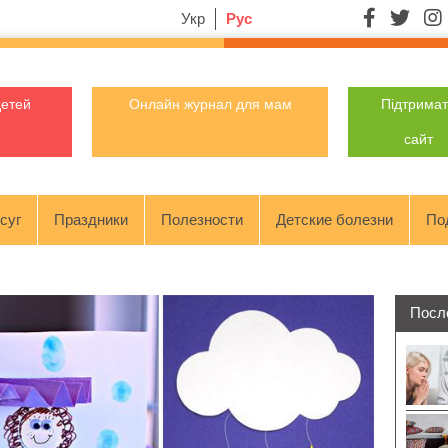
Укр
Рус
детей
Онлайн журнал для мам
Підтрима
сайт
суг
Праздники
Полезности
Детские болезни
По
Посл