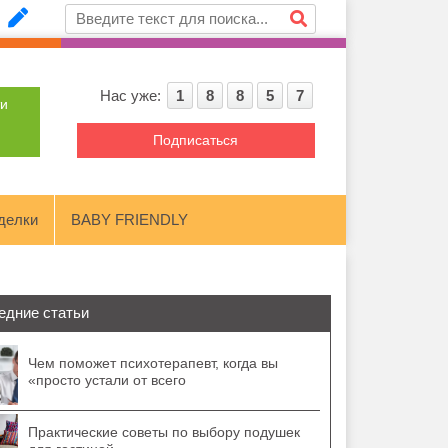
Нас уже:
1
8
8
5
7
ти
Подписаться
делки
BABY FRIENDLY
едние статьи
Чем поможет психотерапевт, когда вы
«просто устали от всего
Практические советы по выбору подушек