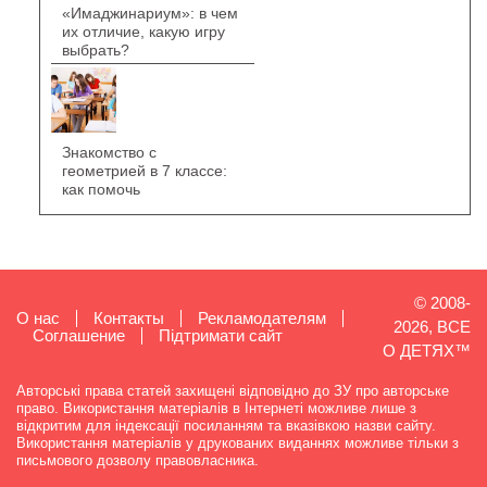
«Имаджинариум»: в чем
их отличие, какую игру
выбрать?
Знакомство с
геометрией в 7 классе:
как помочь
© 2008-
О нас
Контакты
Рекламодателям
2026, ВСЕ
Cоглашение
Підтримати сайт
О ДЕТЯХ™
Авторські права статей захищені відповідно до ЗУ про авторське
право. Використання матеріалів в Інтернеті можливе лише з
відкритим для індексації посиланням та вказівкою назви сайту.
Використання матеріалів у друкованих виданнях можливе тільки з
письмового дозволу правовласника.