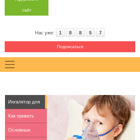
сайт
Нас уже:
1
8
8
5
7
Подписаться
Ингалятор для
детей: как
Как привить
выбрат...
девочке
Основные