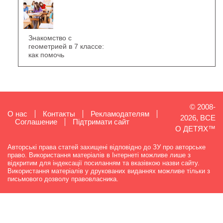
Знакомство с
геометрией в 7 классе:
как помочь
© 2008-
О нас
Контакты
Рекламодателям
2026, ВСЕ
Cоглашение
Підтримати сайт
О ДЕТЯХ™
Авторські права статей захищені відповідно до ЗУ про авторське
право. Використання матеріалів в Інтернеті можливе лише з
відкритим для індексації посиланням та вказівкою назви сайту.
Використання матеріалів у друкованих виданнях можливе тільки з
письмового дозволу правовласника.