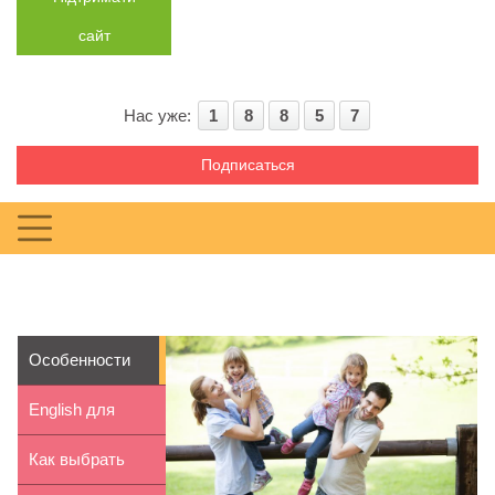
сайт
Нас уже:
1
8
8
5
7
Подписаться
Особенности
воспитания
English для
близнецов
малышей в
Как выбрать