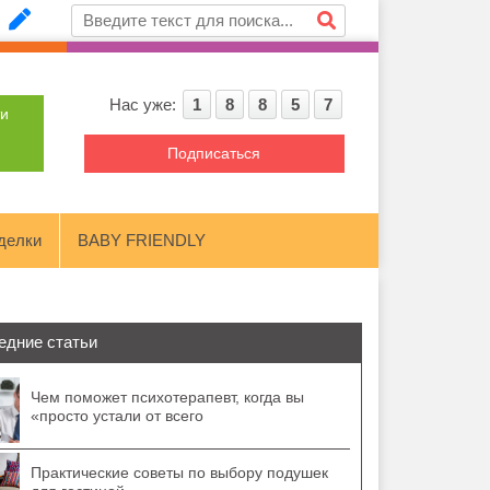
Нас уже:
1
8
8
5
7
ти
Подписаться
делки
BABY FRIENDLY
едние статьи
Чем поможет психотерапевт, когда вы
«просто устали от всего
Практические советы по выбору подушек