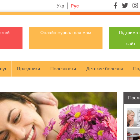
Укр
Рус
детей
Онлайн журнал для мам
Підтрима
сайт
суг
Праздники
Полезности
Детские болезни
По
Посл