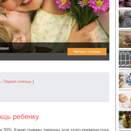
маме
Читать статью
ь. Первая помощь
|
ощь ребенку
а 30%. Какие травмы типичны для этого времени года