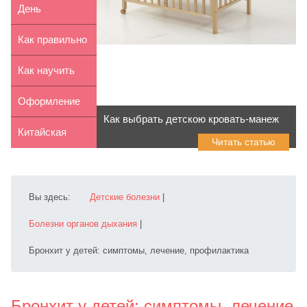
детском
для детей
День
рисунке
рождения в
Как правильно
стиле Свинки
выбирать
Как научить
Пеппы
детскую ...
ребенка
Оформление
Как выбрать детскою кровать-манеж
ползать
комнаты для
Китайская
Читать статью
мальчика...
хохлатая
собака и дети
Вы здесь:
Детские болезни
|
Болезни органов дыхания
|
Бронхит у детей: симптомы, лечение, профилактика
Бронхит у детей: симптомы, лечение,