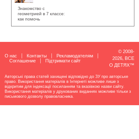
Знакомство с
геометрией в 7 классе:
как помочь
© 2008-
О нас
Контакты
Рекламодателям
2026, ВСЕ
Cоглашение
Підтримати сайт
О ДЕТЯХ™
Авторські права статей захищені відповідно до ЗУ про авторське
право. Використання матеріалів в Інтернеті можливе лише з
відкритим для індексації посиланням та вказівкою назви сайту.
Використання матеріалів у друкованих виданнях можливе тільки з
письмового дозволу правовласника.