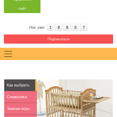
сайт
Нас уже:
1
8
8
5
7
Подписаться
Как выбрать
детскою
Символика
кровать-манеж
цвета в
Зимние игры