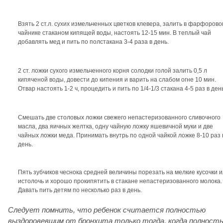
Взять 2 ст.л. сухих измельченных цветков клевера, залить в фарфорово
чайнике стаканом кипящей воды, настоять 12-15 мин. В теплый чай
добавлять мед и пить по полстакана 3-4 раза в день.
2 ст. ложки сухого измельченного корня солодки голой залить 0,5 л
кипяченой воды, довести до кипения и варить на слабом огне 10 мин.
Отвар настоять 1-2 ч, процедить и пить по 1/4-1/3 стакана 4-5 раз в ден
Смешать две столовых ложки свежего непастеризованного сливочного
масла, два яичных желтка, одну чайную ложку яшевичной муки и две
чайных ложки меда. Принимать внутрь по одной чайкой ложке 8-10 раз 
день.
Пять зубчиков чеснока средней величины порезать на мелкие кусочки 
истолочь и хорошо прокипятить в стакане непастеризованного молока.
Давать пить детям по несколько раз в день.
Следует помнить, что ребенок считается полностью
выздоровевшим от бронхита только тогда, когда полност