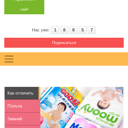
сайт
Нас уже:
1
8
8
5
7
Подписаться
Как отличить
настоящие
Польза
японские...
интерактивных
Зимний