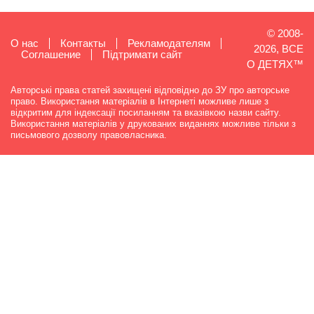
© 2008-
О нас
Контакты
Рекламодателям
2026, ВСЕ
Cоглашение
Підтримати сайт
О ДЕТЯХ™
Авторські права статей захищені відповідно до ЗУ про авторське
право. Використання матеріалів в Інтернеті можливе лише з
відкритим для індексації посиланням та вказівкою назви сайту.
Використання матеріалів у друкованих виданнях можливе тільки з
письмового дозволу правовласника.