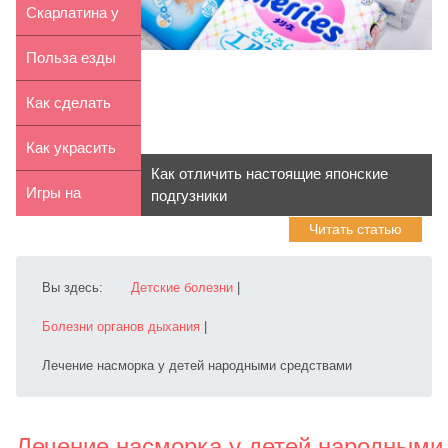
пупсов и к...
детский
Скарлатина у
транспорт: что
детей:
Польза езды
л...
симптомы, л...
на
Как сделать
трехколесном
цветы из
Как украсить
Как отличить настоящие японские
вел...
фетра свои...
рюкзак в виде
Игры на
подгузники
Читать статью
Ника...
природе для
детей
Вы здесь:
Детские болезни
|
Болезни органов дыхания
|
Лечение насморка у детей народными средствами
Лечение насморка у детей народными