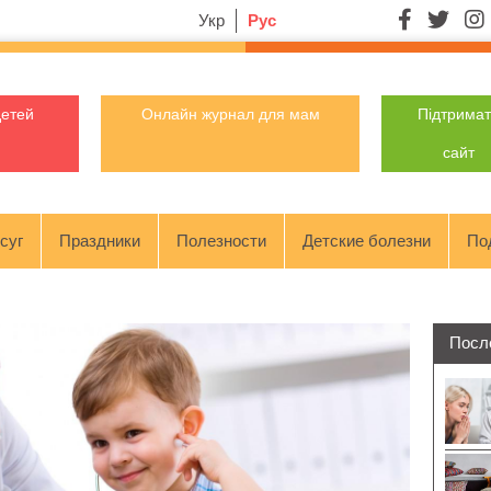
Укр
Рус
детей
Онлайн журнал для мам
Підтрима
сайт
суг
Праздники
Полезности
Детские болезни
По
Посл