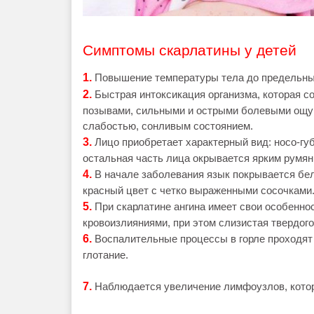
Симптомы скарлатины у детей
1.
Повышение температуры тела до предельных
2.
Быстрая интоксикация организма, которая с
позывами, сильными и острыми болевыми ощу
слабостью, сонливым состоянием.
3.
Лицо приобретает характерный вид: носо-гу
остальная часть лица окрывается ярким румянц
4.
В начале заболевания язык покрывается бел
красный цвет с четко выраженными сосочками
5.
При скарлатине ангина имеет свои особеннос
кровоизлияниями, при этом слизистая твердого
6.
Воспалительные процессы в горле проходят 
глотание.
7.
Наблюдается увеличение лимфоузлов, котор