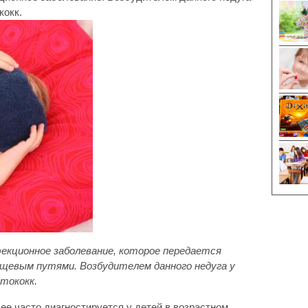
кокк.
екционное заболевание,
которое передается
щевым путями. Возбудителем данного недуга у
тококк.
ее часто диагностируется у детей в возрастном