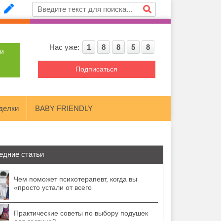
Нас уже:
1
8
8
5
8
ти
Подписаться
делки
BABY FRIENDLY
едние статьи
Чем поможет психотерапевт, когда вы
«просто устали от всего
Практические советы по выбору подушек