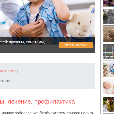
етей: причины, симптомы,
Читать статью
е болезни
|
актика
мы, лечение, профилактика
ционное заболевание. Возбудителем данного недуга