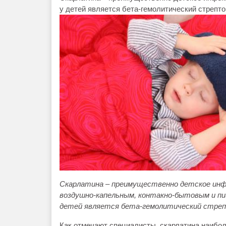
у детей является бета-гемолитический стрепто
Скарлатина –
преимущественно детское
инф
воздушно-капельным, контакно-бытовым и пи
детей является бета-гемолитический стреп
Как отмечают специалисты, скарлатина наибол