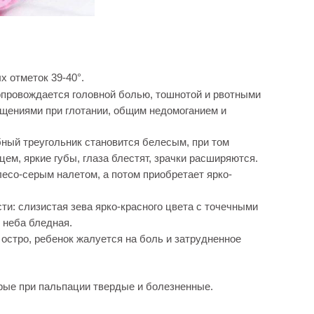
 отметок 39-40°.
опровождается головной болью, тошнотой и рвотными
щениями при глотании, общим недомоганием и
бный треугольник становится белесым, при том
ем, яркие губы, глаза блестят, зрачки расширяются.
есо-серым налетом, а потом приобретает ярко-
.
ти: слизистая зева ярко-красного цвета с точечными
 неба бледная.
остро, ребенок жалуется на боль и затрудненное
ые при пальпации твердые и болезненные.