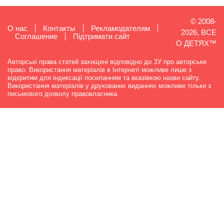
© 2008-
О нас
Контакты
Рекламодателям
2026, ВСЕ
Cоглашение
Підтримати сайт
О ДЕТЯХ™
Авторські права статей захищені відповідно до ЗУ про авторське
право. Використання матеріалів в Інтернеті можливе лише з
відкритим для індексації посиланням та вказівкою назви сайту.
Використання матеріалів у друкованих виданнях можливе тільки з
письмового дозволу правовласника.