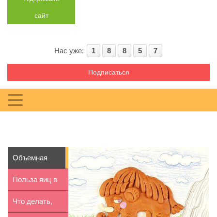
сайт
Нас уже:
1
8
8
5
7
Подписаться
Объемная
картина из
Польза яиц в
пластилина ...
рационе
Что делать,