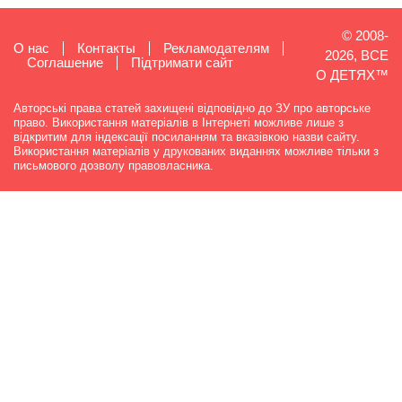
© 2008-
О нас
Контакты
Рекламодателям
2026, ВСЕ
Cоглашение
Підтримати сайт
О ДЕТЯХ™
Авторські права статей захищені відповідно до ЗУ про авторське
право. Використання матеріалів в Інтернеті можливе лише з
відкритим для індексації посиланням та вказівкою назви сайту.
Використання матеріалів у друкованих виданнях можливе тільки з
письмового дозволу правовласника.