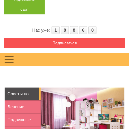
сайт
Нас уже:
1
8
8
6
0
Подписаться
Советы по
зонированию
Лечение
детской к...
больного горла
Подвижные