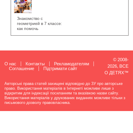
Знакомство с
геометрией в 7 классе:
как помочь
© 2008-
О нас
Контакты
Рекламодателям
2026, ВСЕ
Cоглашение
Підтримати сайт
О ДЕТЯХ™
Авторські права статей захищені відповідно до ЗУ про авторське
право. Використання матеріалів в Інтернеті можливе лише з
відкритим для індексації посиланням та вказівкою назви сайту.
Використання матеріалів у друкованих виданнях можливе тільки з
письмового дозволу правовласника.