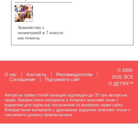
Знакомство с
геометрией в 7 классе:
как помочь
© 2008-
О нас
Контакты
Рекламодателям
2026, ВСЕ
Cоглашение
Підтримати сайт
О ДЕТЯХ™
Авторські права статей захищені відповідно до ЗУ про авторське
право. Використання матеріалів в Інтернеті можливе лише з
відкритим для індексації посиланням та вказівкою назви сайту.
Використання матеріалів у друкованих виданнях можливе тільки з
письмового дозволу правовласника.