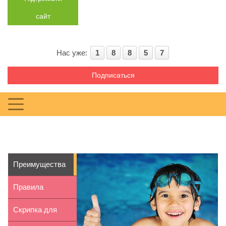
сайт
Нас уже:
1
8
8
5
7
Подписаться
Преимущества
надувных
Правила
бассейнов...
безопасности
Скрипка для