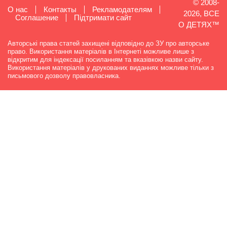
© 2008-
О нас
Контакты
Рекламодателям
2026, ВСЕ
Cоглашение
Підтримати сайт
О ДЕТЯХ™
Авторські права статей захищені відповідно до ЗУ про авторське
право. Використання матеріалів в Інтернеті можливе лише з
відкритим для індексації посиланням та вказівкою назви сайту.
Використання матеріалів у друкованих виданнях можливе тільки з
письмового дозволу правовласника.