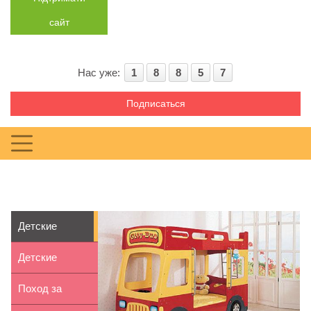
сайт
Нас уже:
1
8
8
5
7
Подписаться
Детские
двухъярусные
Детские
кровати. К...
поделки из
Поход за