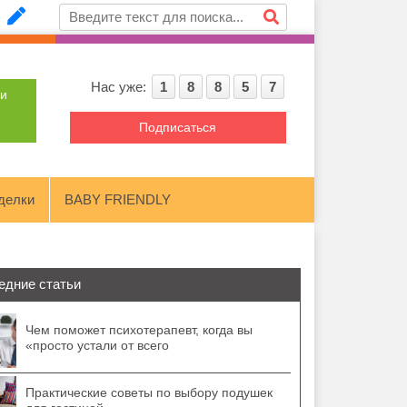
Нас уже:
1
8
8
5
7
ти
Подписаться
делки
BABY FRIENDLY
едние статьи
Чем поможет психотерапевт, когда вы
«просто устали от всего
Практические советы по выбору подушек