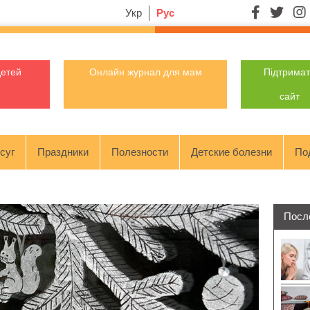
Укр
Рус
детей
Онлайн журнал для мам
Підтрима
сайт
суг
Праздники
Полезности
Детские болезни
По
Посл