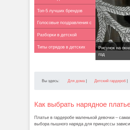
Топ-5 лучших брендов
как ему...
Голосовые поздравления с
детской по...
Разборки в детской
рожден...
Типы отрядов в детских
песочнице
Рисунок на окн
год
лагерях
Вы здесь:
Для дома
|
Детский гардероб
|
Как выбрать нарядное плать
Платье в гардеробе маленькой девочки – сама
выбора пышного наряда для принцессы зависит