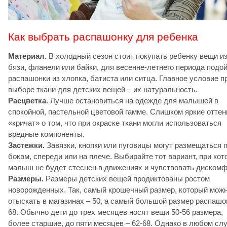
Как выбрать распашонку для ребенка
Материал.
В холодный сезон стоит покупать ребенку вещи и
бязи, фланели или байки, для весенне-летнего периода подо
распашонки из хлопка, батиста или ситца. Главное условие п
выборе ткани для детских вещей – их натуральность.
Расцветка.
Лучше остановиться на одежде для малышей в
спокойной, пастельной цветовой гамме. Слишком яркие оттен
«кричат» о том, что при окраске ткани могли использоваться
вредные компоненты.
Застежки.
Завязки, кнопки или пуговицы могут размещаться 
бокам, спереди или на плече. Выбирайте тот вариант, при кот
малыш не будет стеснен в движениях и чувствовать дискомф
Размеры.
Размеры детских вещей продиктованы ростом
новорожденных. Так, самый крошечный размер, который мож
отыскать в магазинах – 50, а самый большой размер распашо
68. Обычно дети до трех месяцев носят вещи 50-56 размера,
более старшие, до пяти месяцев – 62-68. Однако в любом сл