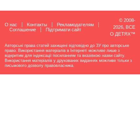
© 2008-
О нас
Контакты
Рекламодателям
2026, ВСЕ
Cоглашение
Підтримати сайт
О ДЕТЯХ™
Авторські права статей захищені відповідно до ЗУ про авторське
право. Використання матеріалів в Інтернеті можливе лише з
відкритим для індексації посиланням та вказівкою назви сайту.
Використання матеріалів у друкованих виданнях можливе тільки з
письмового дозволу правовласника.