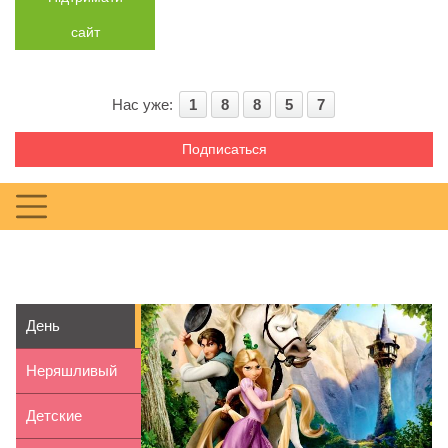
сайт
Нас уже:
1
8
8
5
7
Подписаться
День
рождения в
Неряшливый
стиле
ребенок:
Детские