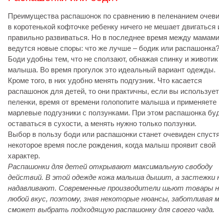
Преимущества распашонок по сравнению в пеленанием очев
в коротенькой кофточке ребенку ничего не мешает двигаться 
правильно развиваться. Но в последнее время между мамам
ведутся новые споры: что же лучше – бодик или распашонка
Боди удобны тем, что не сползают, обнажая спинку и животик
малыша. Во время прогулок это идеальный вариант одежды.
Кроме того, в них удобно менять подгузник. Что касается
распашонок для детей, то они практичны, если вы используе
пеленки, время от времени голопопите малыша и применяете
марлевые подгузники с ползунками. При этом распашонка бу
оставаться в сухости, а менять нужно только ползунки.
Выбор в пользу боди или распашонки станет очевиден спуст
некоторое время после рождения, когда малыш проявит свой
характер.
Распашонки для детей открывают максимальную свободу
действий. В этой одежде кожа малыша дышит, а застежки 
надавливают. Современные производители шьют товары н
любой вкус, поэтому, зная некоторые нюансы, заботливая 
сможет выбрать подходящую распашонку для своего чада.