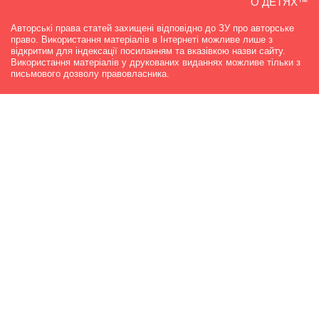
О ДЕТЯХ™
Авторські права статей захищені відповідно до ЗУ про авторське
право. Використання матеріалів в Інтернеті можливе лише з
відкритим для індексації посиланням та вказівкою назви сайту.
Використання матеріалів у друкованих виданнях можливе тільки з
письмового дозволу правовласника.