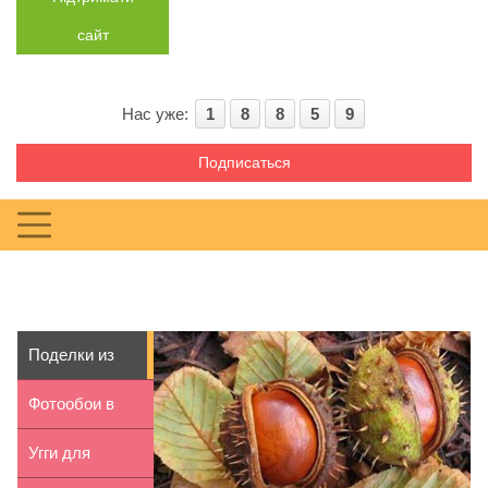
сайт
Нас уже:
1
8
8
5
9
Подписаться
Поделки из
каштанов
Фотообои в
детскую:
Угги для