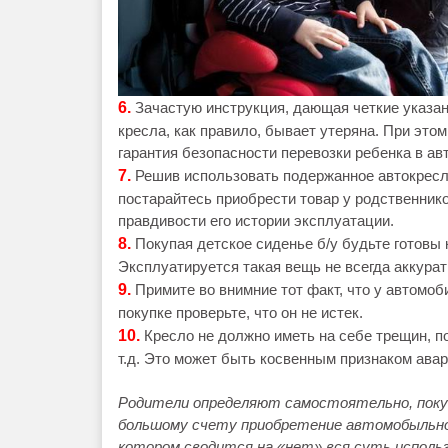
6.
Зачастую инструкция, дающая четкие указан
кресла, как правило, бывает утеряна. При это
гарантия безопасности перевозки ребенка в ав
7.
Решив использовать подержанное автокресло
постарайтесь приобрести товар у родственнико
правдивости его истории эксплуатации.
8.
Покупая детское сиденье б/у будьте готовы 
Эксплуатируется такая вещь не всегда аккурат
9.
Примите во внимние тот факт, что у автомоб
покупке проверьте, что он не истек.
10.
Кресло не должно иметь на себе трещин, п
т.д. Это может быть косвенным признаком авар
Родители определяют самостоятельно, поку
большому счету приобретение автомобыльного
котором сводится на «нет» вся суть исполь