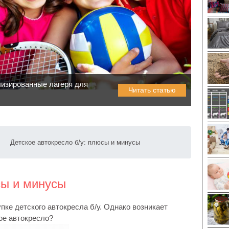
лизированные лагеря для
Читать статью
Детское автокресло б/у: плюсы и минусы
сы и минусы
ке детского автокресла б/у. Однако возникает
ое автокресло?