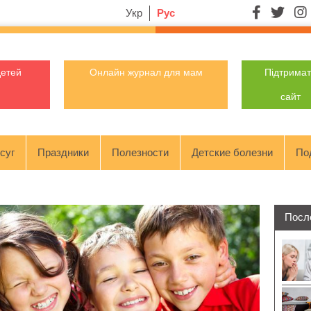
Укр
Рус
детей
Онлайн журнал для мам
Підтрима
сайт
суг
Праздники
Полезности
Детские болезни
По
Посл