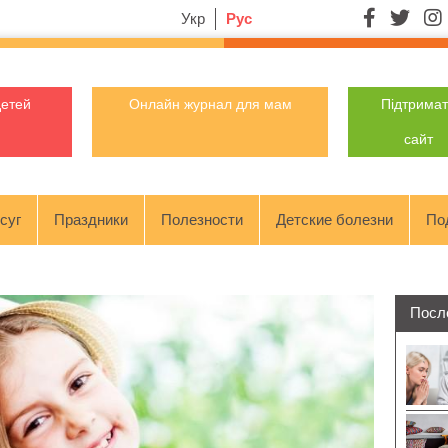
Укр
Рус
детей
Онлайн журнал для мам
Підтрима
сайт
суг
Праздники
Полезности
Детские болезни
По
Посл