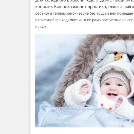
коляске. Как показывает практика, r
лассический 
ребенок в теплом комбинезоне без труда в ней
помещае
и отличной проходимостью, а ее рама рассчитана на сер
и льду.