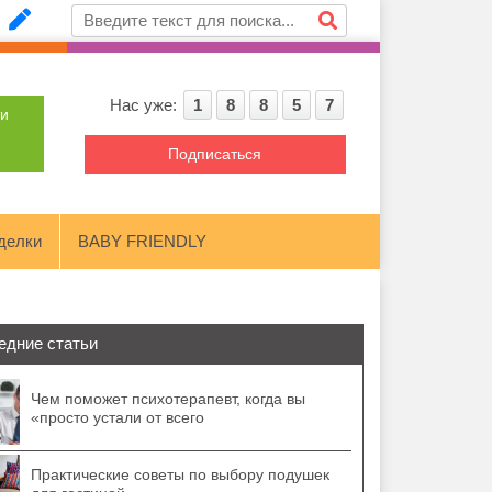
Нас уже:
1
8
8
5
7
ти
Подписаться
делки
BABY FRIENDLY
едние статьи
Чем поможет психотерапевт, когда вы
«просто устали от всего
Практические советы по выбору подушек