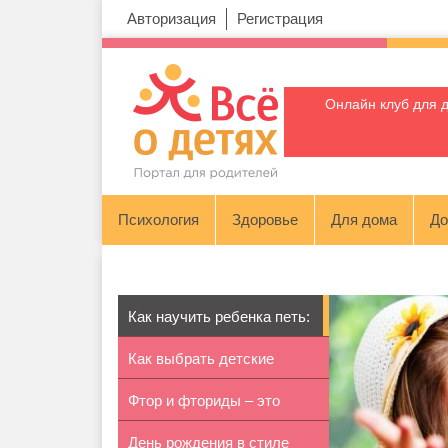
Авторизация
Регистрация
Онлайн клуб для 
Психология
Здоровье
Для дома
До
Как научить ребенка петь:
Как выбрать детские
совет...
Фтор и фториды – это
ортопедичес...
День рождения в стиле
благо или ...