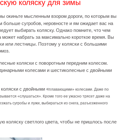
тскую коляску для зимы
мы окиньте мысленным взором дороги, по которым вы
м больше сугробов, неровносте и ям ожидает вас на
ледует выбирать коляску. Однако помните, что чем
 может набрать за максимально короткое время. Вы
рки или лестницы. Поэтому у коляски с большими
рмоз.
лесные коляски с поворотным передним колесом.
динарными колесами и шестиколесные с двойными
 коляски с двойными «
плавающими
» колесами. Даже по
казывается
«
слушаться
»
. Кроме того ее ужасно трясет даже на
зжать сугробы и лужи, выбираться из снега, разъезженного
ю коляску светлого цвета, чтобы не пришлось после