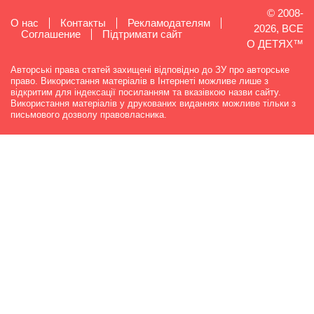
© 2008-
О нас
Контакты
Рекламодателям
2026, ВСЕ
Cоглашение
Підтримати сайт
О ДЕТЯХ™
Авторські права статей захищені відповідно до ЗУ про авторське
право. Використання матеріалів в Інтернеті можливе лише з
відкритим для індексації посиланням та вказівкою назви сайту.
Використання матеріалів у друкованих виданнях можливе тільки з
письмового дозволу правовласника.