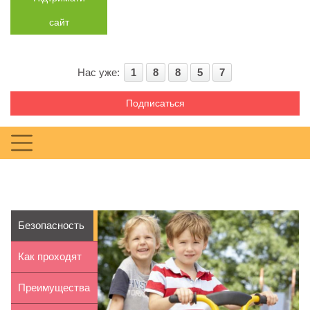
сайт
Нас уже:
1
8
8
5
7
Подписаться
Безопасность
на детской
Как проходят
площадке
занятия в
Преимущества