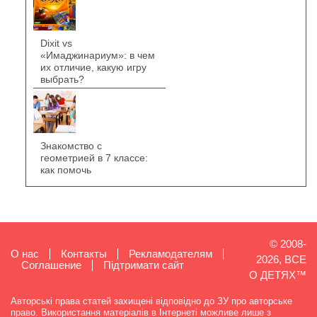
Dixit vs
«Имаджинариум»: в чем
их отличие, какую игру
выбрать?
Знакомство с
геометрией в 7 классе:
как помочь
© 2008-
О нас
Контакты
Рекламодателям
2026, ВСЕ
Cоглашение
Підтримати сайт
О ДЕТЯХ™
Авторські права статей захищені відповідно до ЗУ про авторське
право. Використання матеріалів в Інтернеті можливе лише з