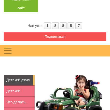
сайт
Нас уже:
1
8
8
5
7
Подписаться
Детский джип
– вездеходный
Детский
элек...
стульчик для
Что делать,