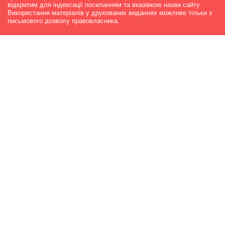
відкритим для індексації посиланням та вказівкою назви сайту.
Використання матеріалів у друкованих виданнях можливе тільки з
письмового дозволу правовласника.