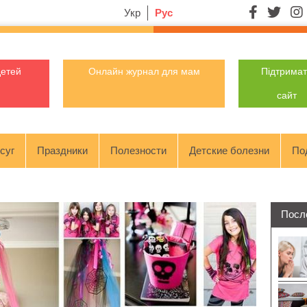
Укр
Рус
детей
Онлайн журнал для мам
Підтрима
сайт
суг
Праздники
Полезности
Детские болезни
По
Посл