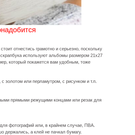
онадобится
тоит отнестись грамотно и серьезно, поскольку
я скрапбука используют альбомы размером 21x27
мер, который покажется вам удобным, тоже
 с золотом или перламутром, с рисунком и т.п.
ными прямыми режущими концами или резак для
для фотографий или, в крайнем случае, ПВА.
 держались, а клей не пачкал бумагу.