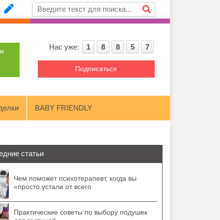
Нас уже:
1
8
8
5
7
ти
Подписаться
делки
BABY FRIENDLY
едние статьи
Чем поможет психотерапевт, когда вы
«просто устали от всего
Практические советы по выбору подушек