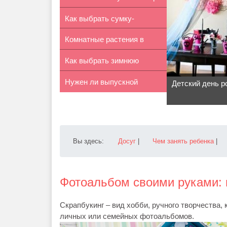
Как выбрать сумку-
Афтер Хай»
Комнатные растения в
переноску для...
Как выбрать зимнюю
детской ко...
Нужен ли выпускной
ортопедическ...
Детский день р
альбом для д...
Вы здесь:
Досуг
|
Чем занять ребенка
|
Фотоальбом своими руками: 
Скрапбукинг – вид хобби, ручного творчества,
личных или семейных фотоальбомов.