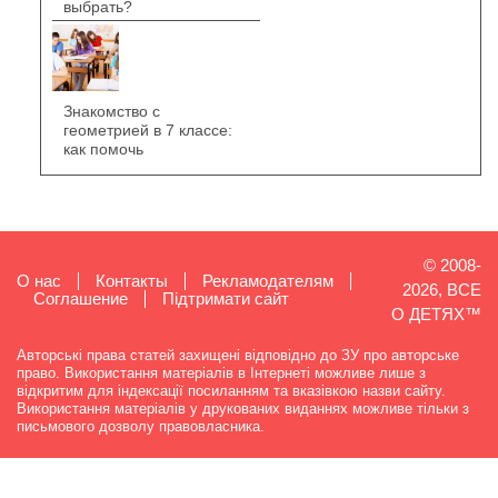
выбрать?
Знакомство с
геометрией в 7 классе:
как помочь
© 2008-
О нас
Контакты
Рекламодателям
2026, ВСЕ
Cоглашение
Підтримати сайт
О ДЕТЯХ™
Авторські права статей захищені відповідно до ЗУ про авторське
право. Використання матеріалів в Інтернеті можливе лише з
відкритим для індексації посиланням та вказівкою назви сайту.
Використання матеріалів у друкованих виданнях можливе тільки з
письмового дозволу правовласника.