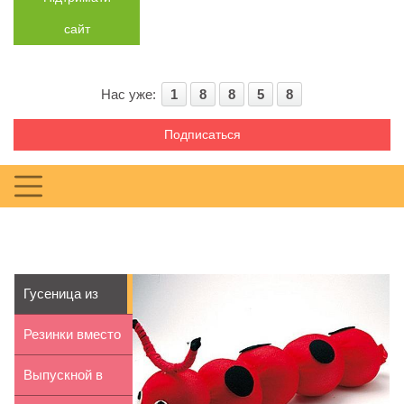
сайт
Нас уже:
1
8
8
5
8
Подписаться
Гусеница из
капроновых
Резинки вместо
колгот
шнурков для
Выпускной в