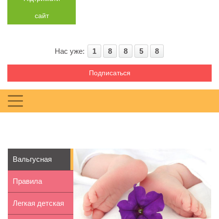
сайт
Нас уже:
1
8
8
5
8
Подписаться
Вальгусная
установка стоп
Правила
у детей
купания
Легкая детская