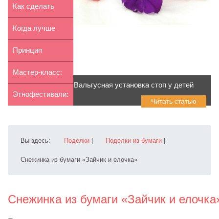
новорожденных
коляска:
Как сделать
д...
критери...
ковер своими
Когда лучше
руками...
отдавать
Принцип
ребенка в ...
работы
Мастер-класс:
Вальгусная установка стоп у детей
утилизатора
пиньята-
Этнофестивали:
Читать статью
для ...
лошадка с...
отличный
вариант...
Вы здесь:
Поделки
|
Поделки из бумаги
|
Снежинка из бумаги «Зайчик и елочка»
Снежинка из бумаги «Зайчик и елочка