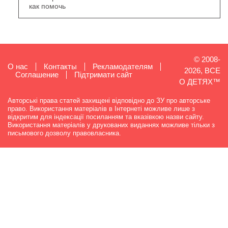
как помочь
© 2008-
О нас
Контакты
Рекламодателям
2026, ВСЕ
Cоглашение
Підтримати сайт
О ДЕТЯХ™
Авторські права статей захищені відповідно до ЗУ про авторське
право. Використання матеріалів в Інтернеті можливе лише з
відкритим для індексації посиланням та вказівкою назви сайту.
Використання матеріалів у друкованих виданнях можливе тільки з
письмового дозволу правовласника.