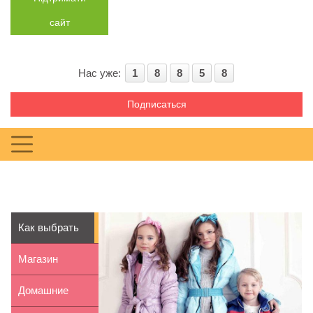
сайт
Нас уже:
1
8
8
5
8
Подписаться
Как выбрать
детскую
Магазин
куртку
детских
Домашние