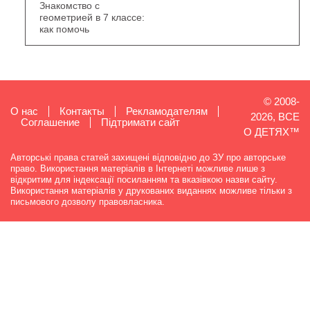
Знакомство с
геометрией в 7 классе:
как помочь
© 2008-
О нас
Контакты
Рекламодателям
2026, ВСЕ
Cоглашение
Підтримати сайт
О ДЕТЯХ™
Авторські права статей захищені відповідно до ЗУ про авторське
право. Використання матеріалів в Інтернеті можливе лише з
відкритим для індексації посиланням та вказівкою назви сайту.
Використання матеріалів у друкованих виданнях можливе тільки з
письмового дозволу правовласника.