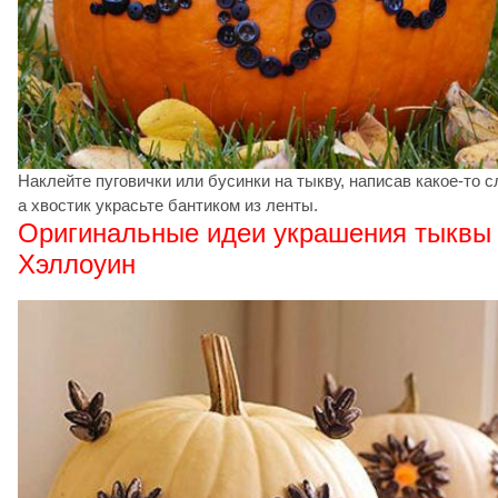
Наклейте пуговички или бусинки на тыкву, написав какое-то с
а хвостик украсьте бантиком из ленты.
Оригинальные идеи украшения тыквы
Хэллоуин