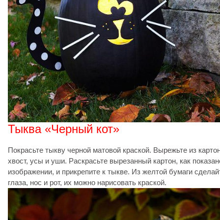
Тыква «Черный кот»
Покрасьте тыкву черной матовой краской. Вырежьте из карто
хвост, усы и уши. Раскрасьте вырезанный картон, как показан
изображении, и прикрепите к тыкве. Из желтой бумаги сделай
глаза, нос и рот, их можно нарисовать краской.