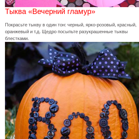
Тыква «Вечерний гламур»
Покрасьте тыкву в один тон: черный, ярко-розовый, красный,
оранжевый и т.д. Щедро посыпьте разукрашенные тыквы
блестками.