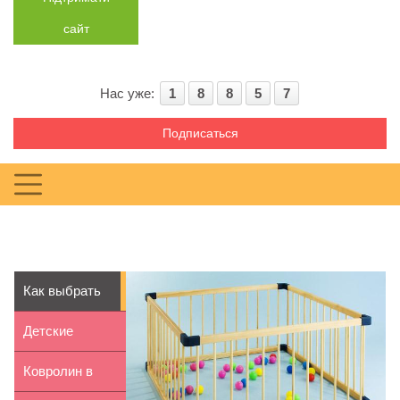
сайт
Нас уже:
1
8
8
5
7
Подписаться
Как выбрать
детский манеж
Детские
ходунки: за и
Ковролин в