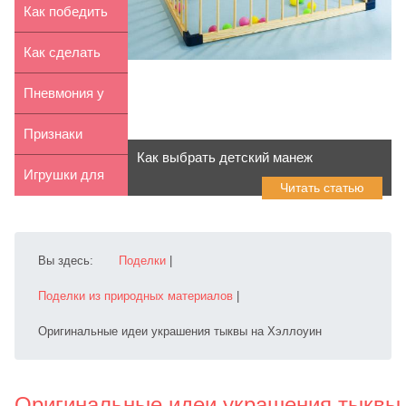
против
детскую:
Как победить
особенности
в игре UNO
Как сделать
(«Уно»)
пасхальное
Пневмония у
дерево
детей:
Признаки
Как выбрать детский манеж
причины,
проблем со
Игрушки для
Читать статью
сим...
зрением у р...
развития
мелкой мот...
Вы здесь:
Поделки
|
Поделки из природных материалов
|
Оригинальные идеи украшения тыквы на Хэллоуин
Оригинальные идеи украшения тыквы