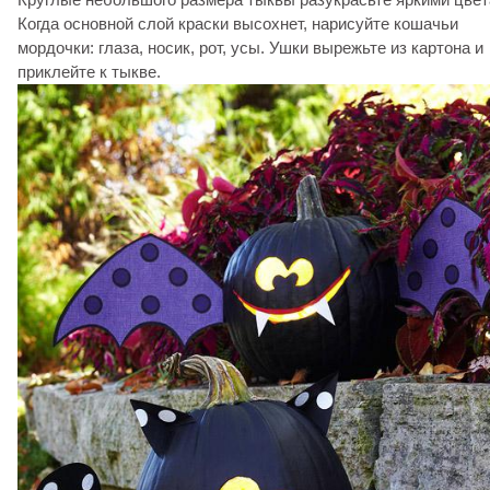
Когда основной слой краски высохнет, нарисуйте кошачьи
мордочки: глаза, носик, рот, усы. Ушки вырежьте из картона и
приклейте к тыкве.