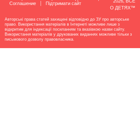
2026, ВСЕ
Cоглашение
Підтримати сайт
О ДЕТЯХ™
Авторські права статей захищені відповідно до ЗУ про авторське
право. Використання матеріалів в Інтернеті можливе лише з
відкритим для індексації посиланням та вказівкою назви сайту.
Використання матеріалів у друкованих виданнях можливе тільки з
письмового дозволу правовласника.