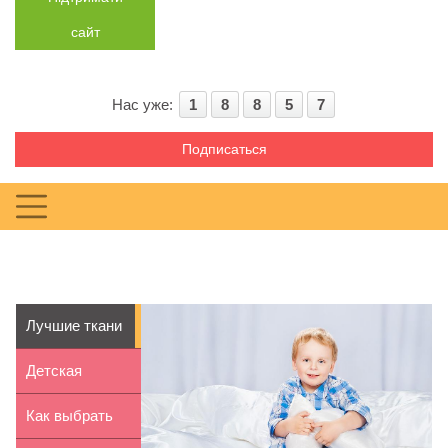
сайт
Нас уже:
1
8
8
5
7
Подписаться
Лучшие ткани
для детского
Детская
посте...
коляска 2 в 1:
Как выбрать