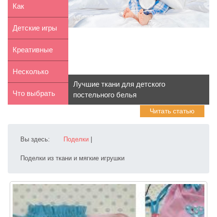
универса...
книгу для
Как
ребенка
организовать
Детские игры
смотрины
на развитие
Креативные
новор...
памяти
поделки:
Несколько
Лучшие ткани для детского
игрушка Жду...
способов
Что выбрать
постельного белья
Читать статью
хранения дет...
ребенку для
школы: ...
Вы здесь:
Поделки
|
Поделки из ткани и мягкие игрушки