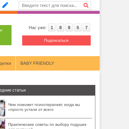
Нас уже:
1
8
8
5
7
ти
Подписаться
делки
BABY FRIENDLY
едние статьи
Чем поможет психотерапевт, когда вы
«просто устали от всего
Практические советы по выбору подушек