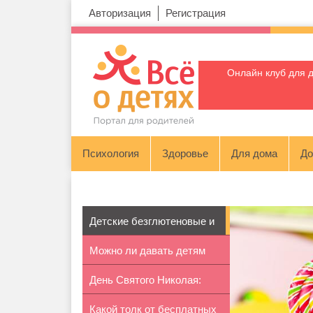
Авторизация
Регистрация
Онлайн клуб для 
Психология
Здоровье
Для дома
До
Детские безглютеновые и
Можно ли давать детям
низкобе...
День Святого Николая:
грибы
Какой толк от бесплатных
сделайте ...