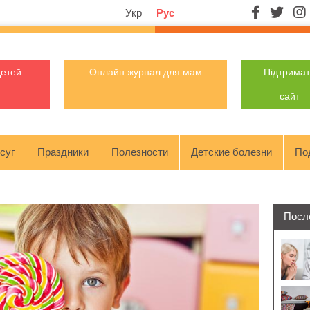
Укр
Рус
детей
Онлайн журнал для мам
Підтрима
сайт
суг
Праздники
Полезности
Детские болезни
По
Посл