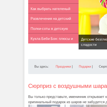
Как выбрать нателеный
онлайн...
Развлечения на детский
крестик д...
Полки-соты в детскую
праздник...
Кукла Беби Бон: плюсы и
своими руками
Детские безгл
сладости
минусы
Вы здесь:
Праздники
|
Подарки
|
Сюрп
Сюрприз с воздушными шара
Вы только представьте, именинник открывает к
оригинальный подарок из шаров не забудется д