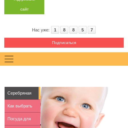
сайт
Нас уже:
1
8
8
5
7
Подписаться
Серебряная
ложка на
Как выбрать
первый зуб ...
одежду для
Посуда для