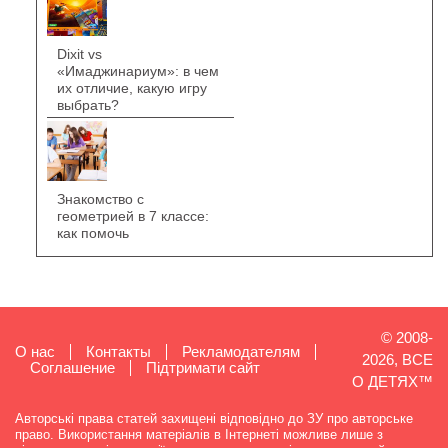
Dixit vs
«Имаджинариум»: в чем
их отличие, какую игру
выбрать?
Знакомство с
геометрией в 7 классе:
как помочь
© 2008-
О нас
Контакты
Рекламодателям
2026, ВСЕ
Cоглашение
Підтримати сайт
О ДЕТЯХ™
Авторські права статей захищені відповідно до ЗУ про авторське
право. Використання матеріалів в Інтернеті можливе лише з