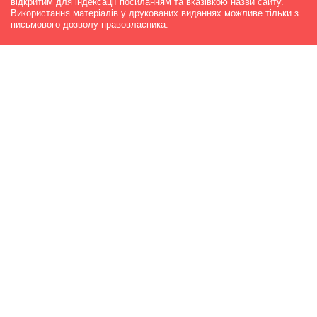
відкритим для індексації посиланням та вказівкою назви сайту.
Використання матеріалів у друкованих виданнях можливе тільки з
письмового дозволу правовласника.