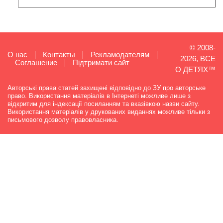
© 2008-
О нас
Контакты
Рекламодателям
2026, ВСЕ
Cоглашение
Підтримати сайт
О ДЕТЯХ™
Авторські права статей захищені відповідно до ЗУ про авторське
право. Використання матеріалів в Інтернеті можливе лише з
відкритим для індексації посиланням та вказівкою назви сайту.
Використання матеріалів у друкованих виданнях можливе тільки з
письмового дозволу правовласника.