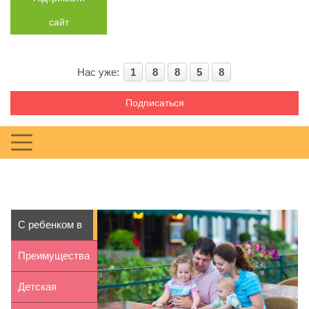
сайт
Нас уже:
1
8
8
5
8
Подписаться
С ребенком в
ресторан:
Преимущества
советы р...
и недостатки
Детская