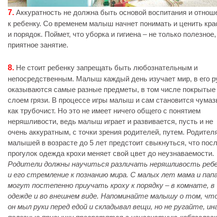
7.
Аккуратность не должна быть основой воспитания и отнош
к ребенку. Со временем малыш начнет понимать и ценить кра
и порядок. Поймет, что уборка и гигиена – не только полезное,
приятное занятие.
8.
Не стоит ребенку запрещать быть любознательным и
непосредственным. Малыш каждый день изучает мир, в его р
оказываются самые разные предметы, в том числе покрытые
слоем грязи. В процессе игры малыш и сам становится чумаз
как трубочист. Но это не имеет ничего общего с понятием
неряшливости, ведь малыш играет и развивается, пусть и не
очень аккуратным, с точки зрения родителей, путем. Родител
малышей в возрасте до 5 лет предстоит свыкнуться, что пос
прогулок одежда крохи меняет свой цвет до неузнаваемости.
Родители должны научиться различать неряшливость реб
и его стремление к познанию мира. С малых лет мама и пап
могут постепенно приучать кроху к порядку – в комнате, в
одежде и во внешнем виде. Напоминайте малышу о том, чт
он мыл руки перед едой и складывал вещи, но не ругайте, ин