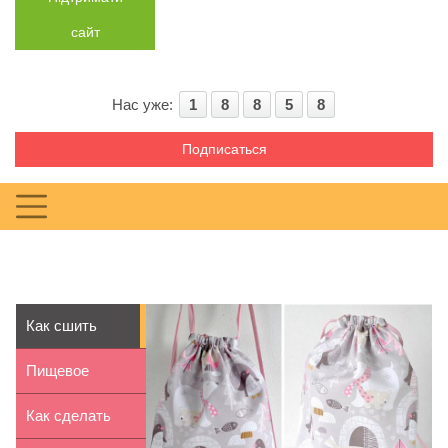
сайт
Нас уже:
1
8
8
5
8
Подписаться
Как сшить
мешок для
Пищевое
сменной обуви
отравление у
Как сделать