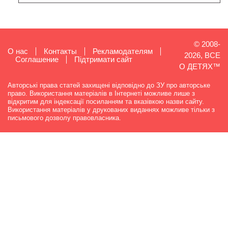
© 2008-
О нас
Контакты
Рекламодателям
2026, ВСЕ
Cоглашение
Підтримати сайт
О ДЕТЯХ™
Авторські права статей захищені відповідно до ЗУ про авторське
право. Використання матеріалів в Інтернеті можливе лише з
відкритим для індексації посиланням та вказівкою назви сайту.
Використання матеріалів у друкованих виданнях можливе тільки з
письмового дозволу правовласника.