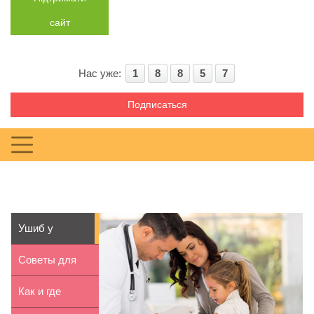
сайт
Нас уже:
1
8
8
5
7
Подписаться
Ушиб у
ребенка: что
Советы для
делать
обеспечения
Как и где