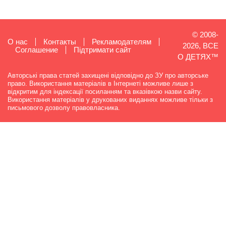
© 2008-
О нас
Контакты
Рекламодателям
2026, ВСЕ
Cоглашение
Підтримати сайт
О ДЕТЯХ™
Авторські права статей захищені відповідно до ЗУ про авторське
право. Використання матеріалів в Інтернеті можливе лише з
відкритим для індексації посиланням та вказівкою назви сайту.
Використання матеріалів у друкованих виданнях можливе тільки з
письмового дозволу правовласника.