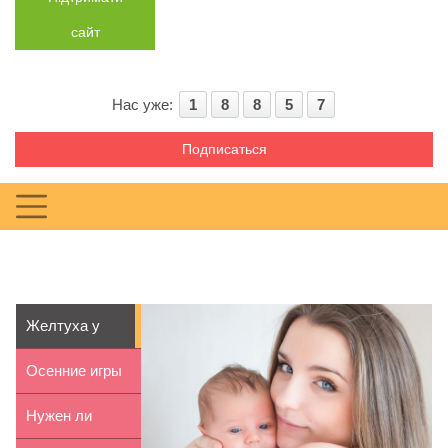
сайт
Нас уже:
1
8
8
5
7
Подписаться
Желтуха у
детей:
Осенние игры
симптомы,
Нужен ли