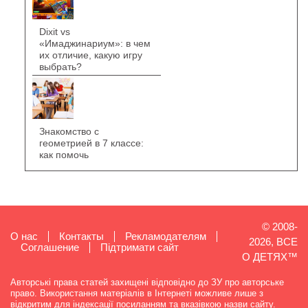
Dixit vs
«Имаджинариум»: в чем
их отличие, какую игру
выбрать?
Знакомство с
геометрией в 7 классе:
как помочь
© 2008-
О нас
Контакты
Рекламодателям
2026, ВСЕ
Cоглашение
Підтримати сайт
О ДЕТЯХ™
Авторські права статей захищені відповідно до ЗУ про авторське
право. Використання матеріалів в Інтернеті можливе лише з
відкритим для індексації посиланням та вказівкою назви сайту.