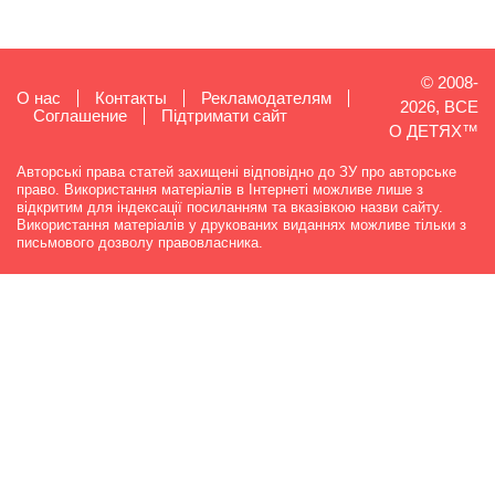
© 2008-
О нас
Контакты
Рекламодателям
2026, ВСЕ
Cоглашение
Підтримати сайт
О ДЕТЯХ™
Авторські права статей захищені відповідно до ЗУ про авторське
право. Використання матеріалів в Інтернеті можливе лише з
відкритим для індексації посиланням та вказівкою назви сайту.
Використання матеріалів у друкованих виданнях можливе тільки з
письмового дозволу правовласника.