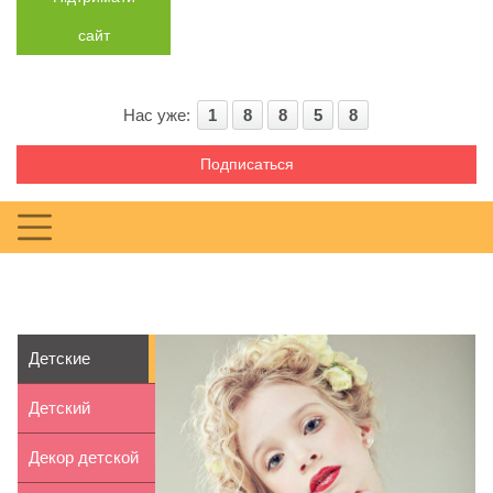
сайт
Нас уже:
1
8
8
5
8
Подписаться
Детские
конкурсы
Детский
красоты: вред
сколиоз:
Декор детской