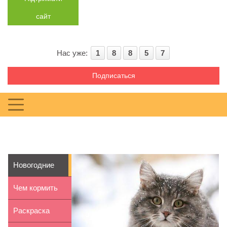
сайт
Нас уже:
1
8
8
5
7
Подписаться
Новогодние
поздравления
Чем кормить
с годом...
малыша в 6
Раскраска