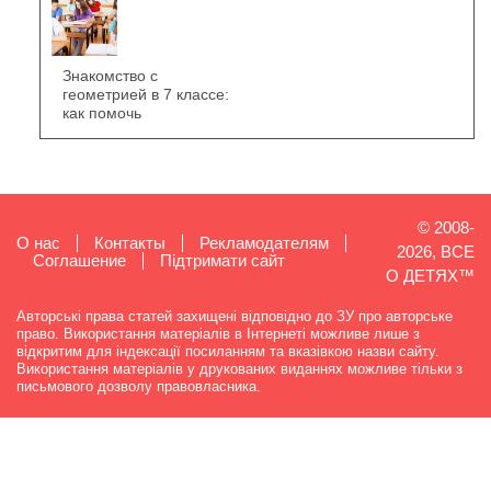
Знакомство с
геометрией в 7 классе:
как помочь
© 2008-
О нас
Контакты
Рекламодателям
2026, ВСЕ
Cоглашение
Підтримати сайт
О ДЕТЯХ™
Авторські права статей захищені відповідно до ЗУ про авторське
право. Використання матеріалів в Інтернеті можливе лише з
відкритим для індексації посиланням та вказівкою назви сайту.
Використання матеріалів у друкованих виданнях можливе тільки з
письмового дозволу правовласника.