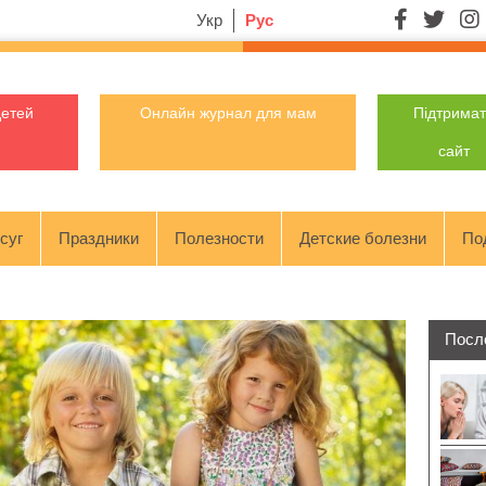
Укр
Рус
детей
Онлайн журнал для мам
Підтрима
сайт
суг
Праздники
Полезности
Детские болезни
По
Посл