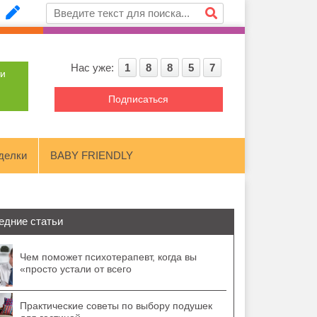
Нас уже:
1
8
8
5
7
ти
Подписаться
делки
BABY FRIENDLY
едние статьи
Чем поможет психотерапевт, когда вы
«просто устали от всего
Практические советы по выбору подушек