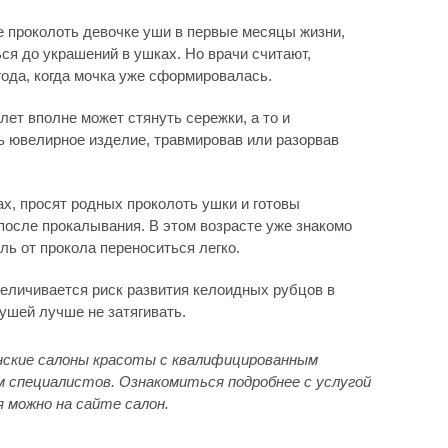
е проколоть девочке уши в первые месяцы жизни,
ься до украшений в ушках. Но врачи считают,
ода, когда мочка уже сформировалась.
ет вполне может стянуть сережки, а то и
ь ювелирное изделие, травмировав или разорвав
ах, просят родных проколоть ушки и готовы
после прокалывания. В этом возрасте уже знакомо
ль от прокола переноситься легко.
величивается риск развития келоидных рубцов в
ушей лучше не затягивать.
нские салоны красоты с квалифицированным
м специалистов. Ознакомиться подробнее с услугой
 можно на сайте салон.