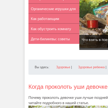
Органические игрушки для
школьный ...
Как работающим
детей
Как обустроить комнату
родителям уделят...
Дети-билингвы: советы
для ново...
Что взять в по
родителям...
Вы здесь:
Здоровье
|
Здоровье ребенка
|
Когда проколоть уши девочке
Почему проколоть девочке уши лучше поздней 
читайте подробного в нашей статье.