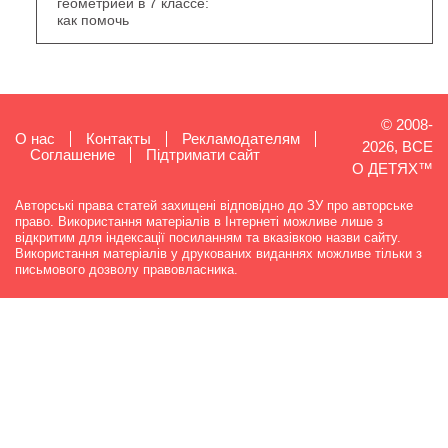
геометрией в 7 классе:
как помочь
© 2008-
О нас
Контакты
Рекламодателям
2026, ВСЕ
Cоглашение
Підтримати сайт
О ДЕТЯХ™
Авторські права статей захищені відповідно до ЗУ про авторське
право. Використання матеріалів в Інтернеті можливе лише з
відкритим для індексації посиланням та вказівкою назви сайту.
Використання матеріалів у друкованих виданнях можливе тільки з
письмового дозволу правовласника.