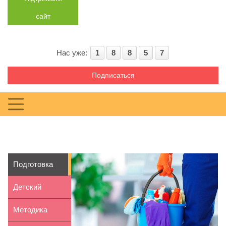
сайт
Нас уже:
1
8
8
5
7
Подписаться
Подготовка
детского сада
Детский
к сезо...
стульчик для
Методика