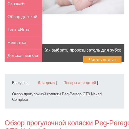
костюм...
металлического
Сказка+:
конструкт...
уникальный
Обзор детской
сказочный п...
коляски Peg-
Тест «Игра
Pereg...
ассоциаций»
Нехватка
Как выбрать прорезыватель для зубов
кальция у
Детская мягкая
Читать статью
ребенка: сим...
мебель:
особенно...
Вы здесь:
Для дома
|
Товары для детей
|
Обзор прогулочной коляски Peg-Perego GT3 Naked
Completo
Обзор прогулочной коляски Peg-Pereg