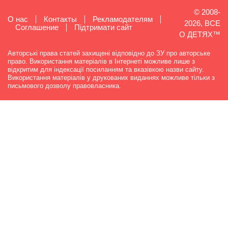
© 2008-
О нас
Контакты
Рекламодателям
2026, ВСЕ
Cоглашение
Підтримати сайт
О ДЕТЯХ™
Авторські права статей захищені відповідно до ЗУ про авторське
право. Використання матеріалів в Інтернеті можливе лише з
відкритим для індексації посиланням та вказівкою назви сайту.
Використання матеріалів у друкованих виданнях можливе тільки з
письмового дозволу правовласника.