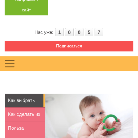
сайт
Нас уже:
1
8
8
5
7
Подписаться
Как выбрать
прорезыватель
Как сделать из
для з...
толстовки
Польза