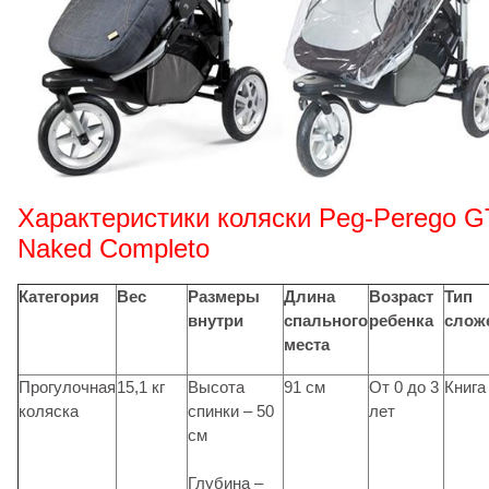
Характеристики коляски Peg-Perego G
Naked Completo
Категория
Вес
Размеры
Длина
Возраст
Тип
внутри
спального
ребенка
слож
места
Прогулочная
15,1 кг
Высота
91 см
От 0 до 3
Книга
коляска
спинки – 50
лет
см
Глубина –