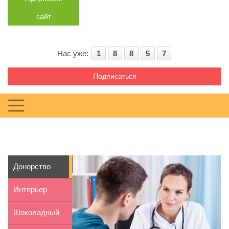
сайт
Нас уже:
1
8
8
5
7
Подписаться
Донорство
спермы для
Интерьер
зачатия ре...
спальни в
Шоколадный