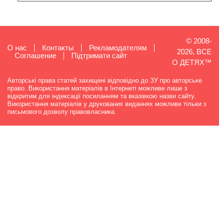
© 2008-
О нас
Контакты
Рекламодателям
2026, ВСЕ
Cоглашение
Підтримати сайт
О ДЕТЯХ™
Авторські права статей захищені відповідно до ЗУ про авторське
право. Використання матеріалів в Інтернеті можливе лише з
відкритим для індексації посиланням та вказівкою назви сайту.
Використання матеріалів у друкованих виданнях можливе тільки з
письмового дозволу правовласника.